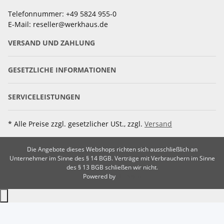
Telefonnummer: +49 5824 955-0
E-Mail: reseller@werkhaus.de
VERSAND UND ZAHLUNG
GESETZLICHE INFORMATIONEN
SERVICELEISTUNGEN
* Alle Preise zzgl. gesetzlicher USt., zzgl.
Versand
Die Angebote dieses Webshops richten sich ausschließlich an
Unternehmer im Sinne des § 14 BGB. Verträge mit Verbrauchern im Sinne
des § 13 BGB schließen wir nicht.
Powered by
JTL-Shop