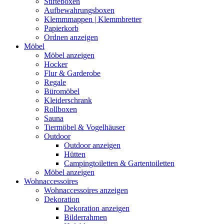
Stifteboxen
Aufbewahrungsboxen
Klemmmappen | Klemmbretter
Papierkorb
Ordnen anzeigen
Möbel
Möbel anzeigen
Hocker
Flur & Garderobe
Regale
Büromöbel
Kleiderschrank
Rollboxen
Sauna
Tiermöbel & Vogelhäuser
Outdoor
Outdoor anzeigen
Hütten
Campingtoiletten & Gartentoiletten
Möbel anzeigen
Wohnaccessoires
Wohnaccessoires anzeigen
Dekoration
Dekoration anzeigen
Bilderrahmen