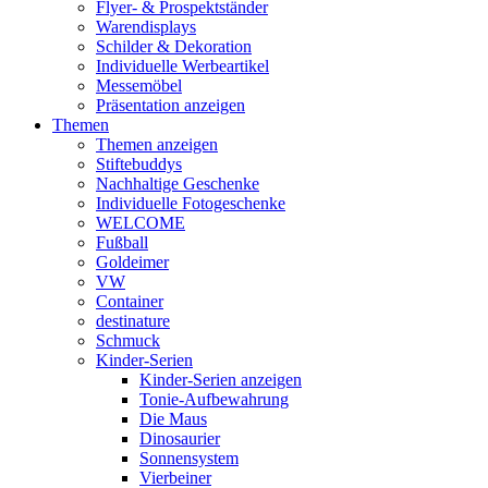
Flyer- & Prospektständer
Warendisplays
Schilder & Dekoration
Individuelle Werbeartikel
Messemöbel
Präsentation anzeigen
Themen
Themen anzeigen
Stiftebuddys
Nachhaltige Geschenke
Individuelle Fotogeschenke
WELCOME
Fußball
Goldeimer
VW
Container
destinature
Schmuck
Kinder-Serien
Kinder-Serien anzeigen
Tonie-Aufbewahrung
Die Maus
Dinosaurier
Sonnensystem
Vierbeiner