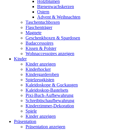
Holzblumen
Bienenwachskerzen
Ostern
Advent & Weihnachten
Taschentuchboxen
Flaschenträger
Magnete
Geschenkboxen & Spardosen
Badaccessoires
Kissen & Polster
Wohnaccessoires anzeigen
Kinder
Kinder anzeigen
Kinderhocker
Kindergarderoben
Spielzeugkisten
Kaleidoskope & Guckaugen
Kaleidoskop-Bastelsets
Pixi-Buch-Aufbewahrung
Schreibtischaufbewahrung
Kinderzimmer-Dekoration
Spiele
Kinder anzeigen
Präsentation
Präsentation anzeigen