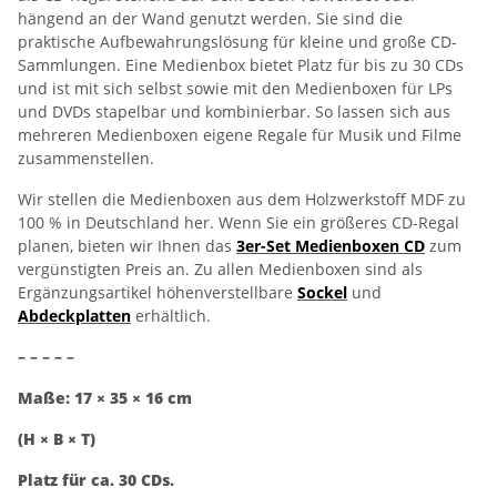
hängend an der Wand genutzt werden. Sie sind die
praktische Aufbewahrungslösung für kleine und große CD-
Sammlungen. Eine Medienbox bietet Platz für bis zu 30 CDs
und ist mit sich selbst sowie mit den Medienboxen für LPs
und DVDs stapelbar und kombinierbar. So lassen sich aus
mehreren Medienboxen eigene Regale für Musik und Filme
zusammenstellen.
Wir stellen die Medienboxen aus dem Holzwerkstoff MDF zu
100 % in Deutschland her. Wenn Sie ein größeres CD-Regal
planen, bieten wir Ihnen das
3er-Set Medienboxen CD
zum
vergünstigten Preis an. Zu allen Medienboxen sind als
Ergänzungsartikel höhenverstellbare
Sockel
und
Abdeckplatten
erhältlich.
– – – – –
Maße: 17 × 35 × 16 cm
(H × B × T)
Platz für ca. 30 CDs.