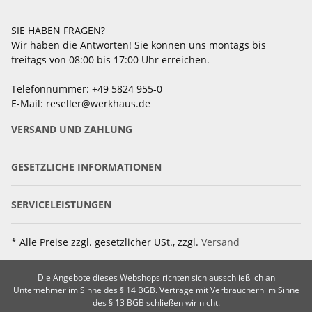
SIE HABEN FRAGEN?
Wir haben die Antworten! Sie können uns montags bis
freitags von 08:00 bis 17:00 Uhr erreichen.
Telefonnummer: +49 5824 955-0
E-Mail: reseller@werkhaus.de
VERSAND UND ZAHLUNG
GESETZLICHE INFORMATIONEN
SERVICELEISTUNGEN
* Alle Preise zzgl. gesetzlicher USt., zzgl.
Versand
Die Angebote dieses Webshops richten sich ausschließlich an
Unternehmer im Sinne des § 14 BGB. Verträge mit Verbrauchern im Sinne
des § 13 BGB schließen wir nicht.