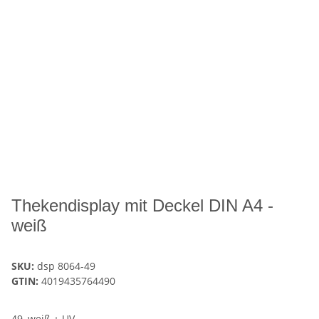
Thekendisplay mit Deckel DIN A4 -
weiß
SKU:
dsp 8064-49
GTIN:
4019435764490
49, weiß + UV