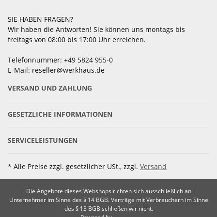
SIE HABEN FRAGEN?
Wir haben die Antworten! Sie können uns montags bis
freitags von 08:00 bis 17:00 Uhr erreichen.
Telefonnummer: +49 5824 955-0
E-Mail: reseller@werkhaus.de
VERSAND UND ZAHLUNG
GESETZLICHE INFORMATIONEN
SERVICELEISTUNGEN
* Alle Preise zzgl. gesetzlicher USt., zzgl.
Versand
Die Angebote dieses Webshops richten sich ausschließlich an
Unternehmer im Sinne des § 14 BGB. Verträge mit Verbrauchern im Sinne
des § 13 BGB schließen wir nicht.