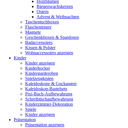
Holzblumen
Bienenwachskerzen
Ostern
Advent & Weihnachten
Taschentuchboxen
Flaschenträger
Magnete
Geschenkboxen & Spardosen
Badaccessoires
Kissen & Polster
Wohnaccessoires anzeigen
Kinder
Kinder anzeigen
Kinderhocker
Kindergarderoben
Spielzeugkisten
Kaleidoskope & Guckaugen
Kaleidoskop-Bastelsets
Pixi-Buch-Aufbewahrung
Schreibtischaufbewahrung
Kinderzimmer-Dekoration
Spiele
Kinder anzeigen
Präsentation
Präsentation anzeigen