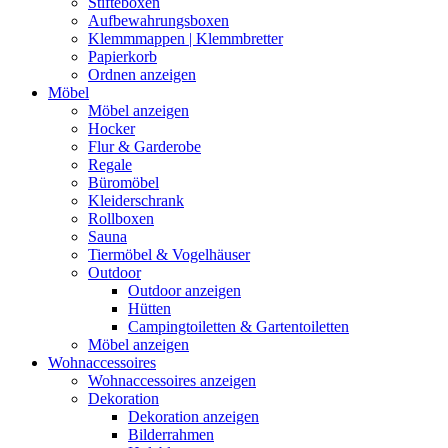
Stifteboxen
Aufbewahrungsboxen
Klemmmappen | Klemmbretter
Papierkorb
Ordnen anzeigen
Möbel
Möbel anzeigen
Hocker
Flur & Garderobe
Regale
Büromöbel
Kleiderschrank
Rollboxen
Sauna
Tiermöbel & Vogelhäuser
Outdoor
Outdoor anzeigen
Hütten
Campingtoiletten & Gartentoiletten
Möbel anzeigen
Wohnaccessoires
Wohnaccessoires anzeigen
Dekoration
Dekoration anzeigen
Bilderrahmen