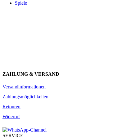
Spiele
Newsletter abonnieren und 10 € sparen
Erhalte Neuigkeiten über unsere Produkte, tolle Angebote & Infos
über unser Engagement.
JETZT ANMELDEN
ZAHLUNG & VERSAND
Versandinformationen
Zahlungsmöglichkeiten
Retouren
Widerruf
SERVICE