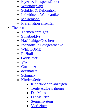
Flyer- & Prospektständer
Warendisplays
Schilder & Dekoration
Individuelle Werbeartikel
Messemöbel
Präsentation anzeigen
Themen
Themen anzeigen
Stiftebuddys
Nachhaltige Geschenke
Individuelle Fotogeschenke
WELCOME
Fußball
Goldeimer
VW
Container
destinature
Schmuck
Kinder-Serien
Kinder-Serien anzeigen
Tonie-Aufbewahrung
Die Maus
Dinosaurier
Sonnensystem
Vierbeiner