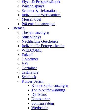
Flyer- & Prospektständer
Warendisplays
Schilder & Dekoration
Individuelle Werbeartikel
Messemöbel
Präsentation anzeigen
Themen
Themen anzeigen
Stiftebuddys
Nachhaltige Geschenke
Individuelle Fotogeschenke
WELCOME
Fußball
Goldeimer
VW
Container
destinature
Schmuck
Kinder-Serien
Kinder-Serien anzeigen
Tonie-Aufbewahrung
Die Maus
Dinosaurier
Sonnensystem
Vierbeiner