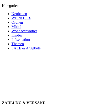
Kategorien
Neuheiten
WERKBOX
Ordnen
Möbel
Wohnaccessoires
Kinder
Präsentation
Themen
SALE & Angebote
Newsletter abonnieren und 10 € sparen
Erhalte Neuigkeiten über unsere Produkte, tolle Angebote & Infos
über unser Engagement.
JETZT ANMELDEN
ZAHLUNG & VERSAND