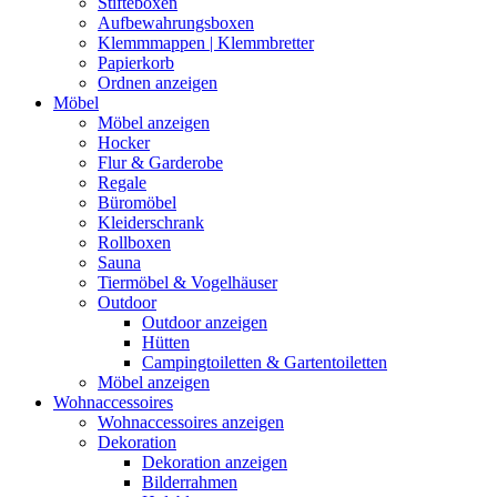
Stifteboxen
Aufbewahrungsboxen
Klemmmappen | Klemmbretter
Papierkorb
Ordnen anzeigen
Möbel
Möbel anzeigen
Hocker
Flur & Garderobe
Regale
Büromöbel
Kleiderschrank
Rollboxen
Sauna
Tiermöbel & Vogelhäuser
Outdoor
Outdoor anzeigen
Hütten
Campingtoiletten & Gartentoiletten
Möbel anzeigen
Wohnaccessoires
Wohnaccessoires anzeigen
Dekoration
Dekoration anzeigen
Bilderrahmen