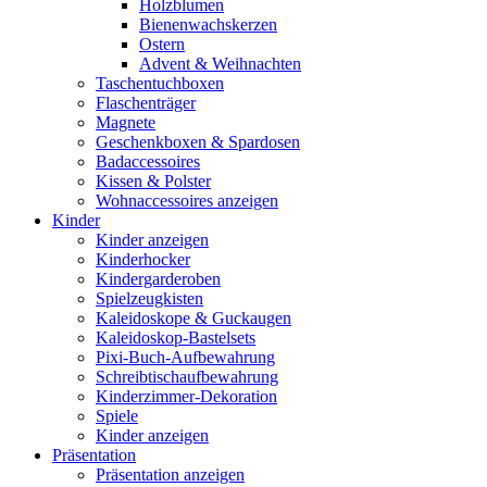
Holzblumen
Bienenwachskerzen
Ostern
Advent & Weihnachten
Taschentuchboxen
Flaschenträger
Magnete
Geschenkboxen & Spardosen
Badaccessoires
Kissen & Polster
Wohnaccessoires anzeigen
Kinder
Kinder anzeigen
Kinderhocker
Kindergarderoben
Spielzeugkisten
Kaleidoskope & Guckaugen
Kaleidoskop-Bastelsets
Pixi-Buch-Aufbewahrung
Schreibtischaufbewahrung
Kinderzimmer-Dekoration
Spiele
Kinder anzeigen
Präsentation
Präsentation anzeigen