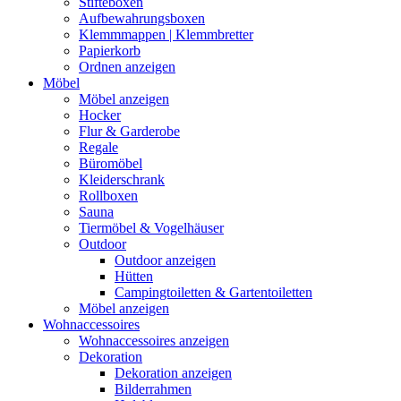
Stifteboxen
Aufbewahrungsboxen
Klemmmappen | Klemmbretter
Papierkorb
Ordnen anzeigen
Möbel
Möbel anzeigen
Hocker
Flur & Garderobe
Regale
Büromöbel
Kleiderschrank
Rollboxen
Sauna
Tiermöbel & Vogelhäuser
Outdoor
Outdoor anzeigen
Hütten
Campingtoiletten & Gartentoiletten
Möbel anzeigen
Wohnaccessoires
Wohnaccessoires anzeigen
Dekoration
Dekoration anzeigen
Bilderrahmen