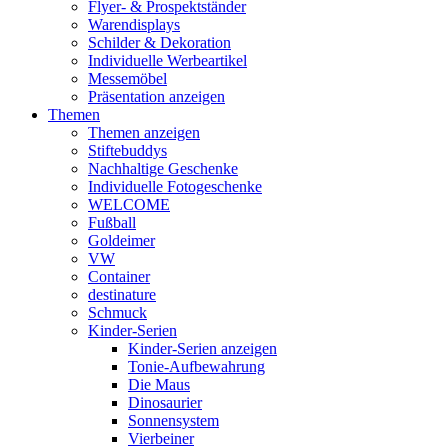
Flyer- & Prospektständer
Warendisplays
Schilder & Dekoration
Individuelle Werbeartikel
Messemöbel
Präsentation anzeigen
Themen
Themen anzeigen
Stiftebuddys
Nachhaltige Geschenke
Individuelle Fotogeschenke
WELCOME
Fußball
Goldeimer
VW
Container
destinature
Schmuck
Kinder-Serien
Kinder-Serien anzeigen
Tonie-Aufbewahrung
Die Maus
Dinosaurier
Sonnensystem
Vierbeiner