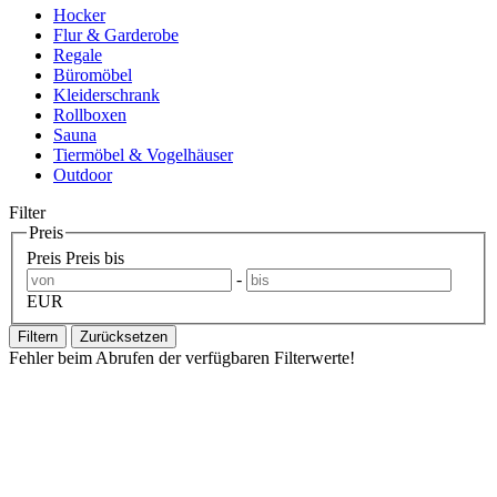
Hocker
Flur & Garderobe
Regale
Büromöbel
Kleiderschrank
Rollboxen
Sauna
Tiermöbel & Vogelhäuser
Outdoor
Filter
Preis
Preis
Preis bis
-
EUR
Filtern
Zurücksetzen
Fehler beim Abrufen der verfügbaren Filterwerte!
Newsletter abonnieren und 10 € sparen
Erhalte Neuigkeiten über unsere Produkte, tolle Angebote & Infos
über unser Engagement.