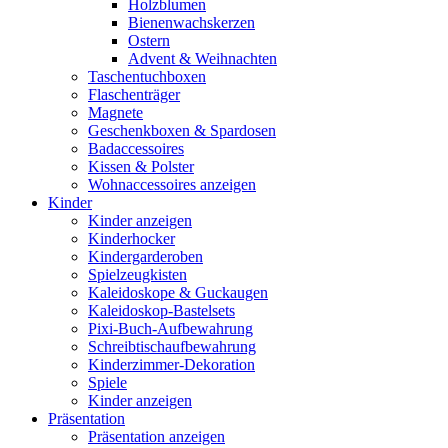
Holzblumen
Bienenwachskerzen
Ostern
Advent & Weihnachten
Taschentuchboxen
Flaschenträger
Magnete
Geschenkboxen & Spardosen
Badaccessoires
Kissen & Polster
Wohnaccessoires anzeigen
Kinder
Kinder anzeigen
Kinderhocker
Kindergarderoben
Spielzeugkisten
Kaleidoskope & Guckaugen
Kaleidoskop-Bastelsets
Pixi-Buch-Aufbewahrung
Schreibtischaufbewahrung
Kinderzimmer-Dekoration
Spiele
Kinder anzeigen
Präsentation
Präsentation anzeigen