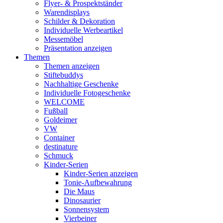
Flyer- & Prospektständer
Warendisplays
Schilder & Dekoration
Individuelle Werbeartikel
Messemöbel
Präsentation anzeigen
Themen
Themen anzeigen
Stiftebuddys
Nachhaltige Geschenke
Individuelle Fotogeschenke
WELCOME
Fußball
Goldeimer
VW
Container
destinature
Schmuck
Kinder-Serien
Kinder-Serien anzeigen
Tonie-Aufbewahrung
Die Maus
Dinosaurier
Sonnensystem
Vierbeiner