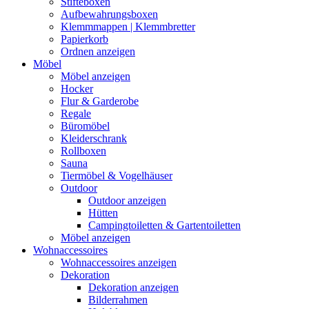
Stifteboxen
Aufbewahrungsboxen
Klemmmappen | Klemmbretter
Papierkorb
Ordnen anzeigen
Möbel
Möbel anzeigen
Hocker
Flur & Garderobe
Regale
Büromöbel
Kleiderschrank
Rollboxen
Sauna
Tiermöbel & Vogelhäuser
Outdoor
Outdoor anzeigen
Hütten
Campingtoiletten & Gartentoiletten
Möbel anzeigen
Wohnaccessoires
Wohnaccessoires anzeigen
Dekoration
Dekoration anzeigen
Bilderrahmen