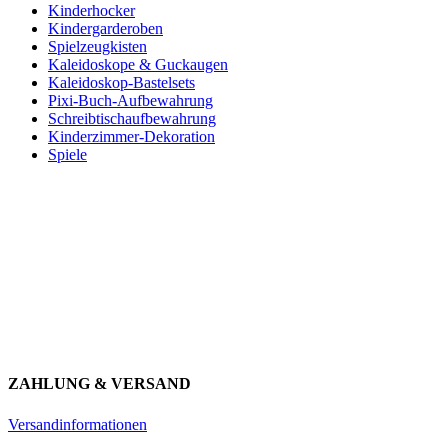
Kinderhocker
Kindergarderoben
Spielzeugkisten
Kaleidoskope & Guckaugen
Kaleidoskop-Bastelsets
Pixi-Buch-Aufbewahrung
Schreibtischaufbewahrung
Kinderzimmer-Dekoration
Spiele
Newsletter abonnieren und 10 € sparen
Erhalte Neuigkeiten über unsere Produkte, tolle Angebote & Infos
über unser Engagement.
JETZT ANMELDEN
ZAHLUNG & VERSAND
Versandinformationen