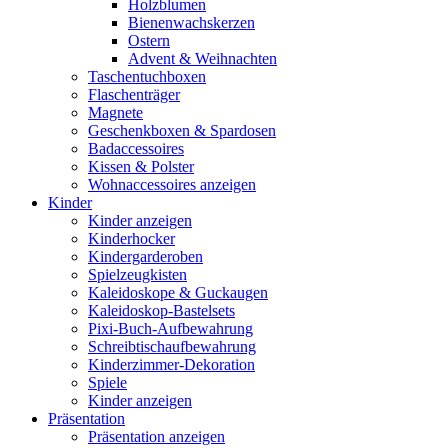
Holzblumen
Bienenwachskerzen
Ostern
Advent & Weihnachten
Taschentuchboxen
Flaschenträger
Magnete
Geschenkboxen & Spardosen
Badaccessoires
Kissen & Polster
Wohnaccessoires anzeigen
Kinder
Kinder anzeigen
Kinderhocker
Kindergarderoben
Spielzeugkisten
Kaleidoskope & Guckaugen
Kaleidoskop-Bastelsets
Pixi-Buch-Aufbewahrung
Schreibtischaufbewahrung
Kinderzimmer-Dekoration
Spiele
Kinder anzeigen
Präsentation
Präsentation anzeigen