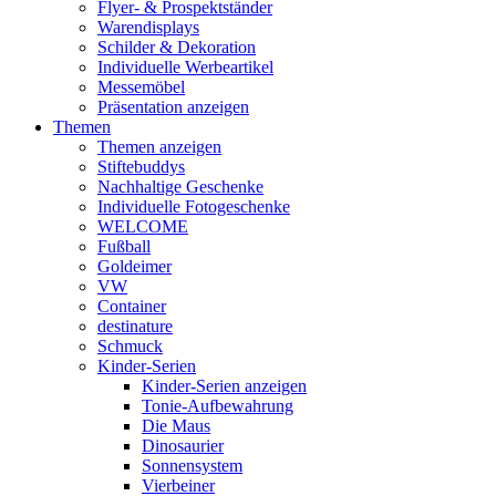
Flyer- & Prospektständer
Warendisplays
Schilder & Dekoration
Individuelle Werbeartikel
Messemöbel
Präsentation anzeigen
Themen
Themen anzeigen
Stiftebuddys
Nachhaltige Geschenke
Individuelle Fotogeschenke
WELCOME
Fußball
Goldeimer
VW
Container
destinature
Schmuck
Kinder-Serien
Kinder-Serien anzeigen
Tonie-Aufbewahrung
Die Maus
Dinosaurier
Sonnensystem
Vierbeiner