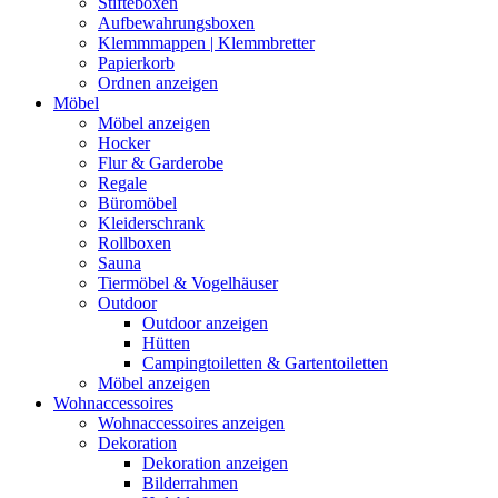
Stifteboxen
Aufbewahrungsboxen
Klemmmappen | Klemmbretter
Papierkorb
Ordnen anzeigen
Möbel
Möbel anzeigen
Hocker
Flur & Garderobe
Regale
Büromöbel
Kleiderschrank
Rollboxen
Sauna
Tiermöbel & Vogelhäuser
Outdoor
Outdoor anzeigen
Hütten
Campingtoiletten & Gartentoiletten
Möbel anzeigen
Wohnaccessoires
Wohnaccessoires anzeigen
Dekoration
Dekoration anzeigen
Bilderrahmen