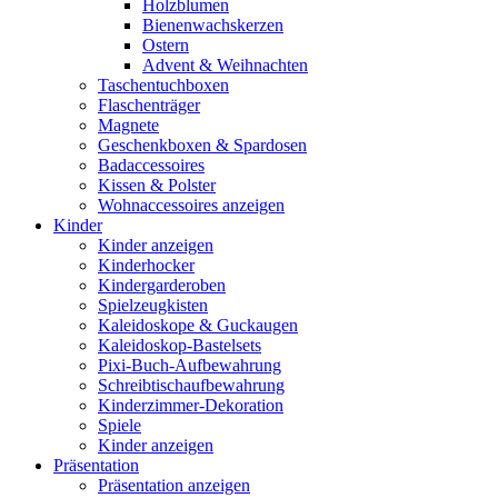
Holzblumen
Bienenwachskerzen
Ostern
Advent & Weihnachten
Taschentuchboxen
Flaschenträger
Magnete
Geschenkboxen & Spardosen
Badaccessoires
Kissen & Polster
Wohnaccessoires anzeigen
Kinder
Kinder anzeigen
Kinderhocker
Kindergarderoben
Spielzeugkisten
Kaleidoskope & Guckaugen
Kaleidoskop-Bastelsets
Pixi-Buch-Aufbewahrung
Schreibtischaufbewahrung
Kinderzimmer-Dekoration
Spiele
Kinder anzeigen
Präsentation
Präsentation anzeigen