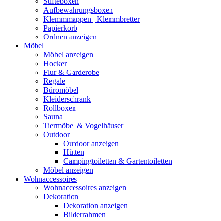
Stifteboxen
Aufbewahrungsboxen
Klemmmappen | Klemmbretter
Papierkorb
Ordnen anzeigen
Möbel
Möbel anzeigen
Hocker
Flur & Garderobe
Regale
Büromöbel
Kleiderschrank
Rollboxen
Sauna
Tiermöbel & Vogelhäuser
Outdoor
Outdoor anzeigen
Hütten
Campingtoiletten & Gartentoiletten
Möbel anzeigen
Wohnaccessoires
Wohnaccessoires anzeigen
Dekoration
Dekoration anzeigen
Bilderrahmen