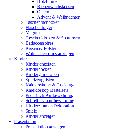
Holzblumen
Bienenwachskerzen
Ostern
Advent & Weihnachten
Taschentuchboxen
Flaschenträger
Magnete
Geschenkboxen & Spardosen
Badaccessoires
Kissen & Polster
Wohnaccessoires anzeigen
Kinder
Kinder anzeigen
Kinderhocker
Kindergarderoben
Spielzeugkisten
Kaleidoskope & Guckaugen
Kaleidoskop-Bastelsets
Pixi-Buch-Aufbewahrung
Schreibtischaufbewahrung
Kinderzimmer-Dekoration
Spiele
Kinder anzeigen
Präsentation
Präsentation anzeigen