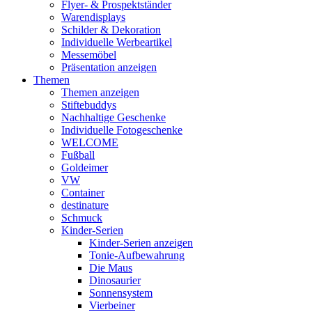
Flyer- & Prospektständer
Warendisplays
Schilder & Dekoration
Individuelle Werbeartikel
Messemöbel
Präsentation anzeigen
Themen
Themen anzeigen
Stiftebuddys
Nachhaltige Geschenke
Individuelle Fotogeschenke
WELCOME
Fußball
Goldeimer
VW
Container
destinature
Schmuck
Kinder-Serien
Kinder-Serien anzeigen
Tonie-Aufbewahrung
Die Maus
Dinosaurier
Sonnensystem
Vierbeiner