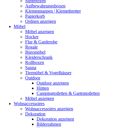
Stifteboxen
Aufbewahrungsboxen
Klemmmappen | Klemmbretter
Papierkorb
Ordnen anzeigen
Möbel
Möbel anzeigen
Hocker
Flur & Garderobe
Regale
Büromöbel
Kleiderschrank
Rollboxen
Sauna
Tiermöbel & Vogelhäuser
Outdoor
Outdoor anzeigen
Hütten
Campingtoiletten & Gartentoiletten
Möbel anzeigen
Wohnaccessoires
Wohnaccessoires anzeigen
Dekoration
Dekoration anzeigen
Bilderrahmen