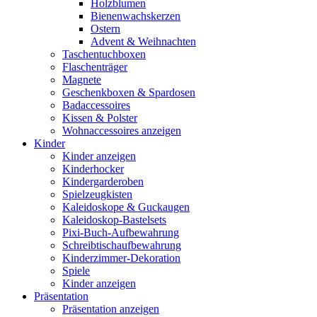
Holzblumen
Bienenwachskerzen
Ostern
Advent & Weihnachten
Taschentuchboxen
Flaschenträger
Magnete
Geschenkboxen & Spardosen
Badaccessoires
Kissen & Polster
Wohnaccessoires anzeigen
Kinder
Kinder anzeigen
Kinderhocker
Kindergarderoben
Spielzeugkisten
Kaleidoskope & Guckaugen
Kaleidoskop-Bastelsets
Pixi-Buch-Aufbewahrung
Schreibtischaufbewahrung
Kinderzimmer-Dekoration
Spiele
Kinder anzeigen
Präsentation
Präsentation anzeigen