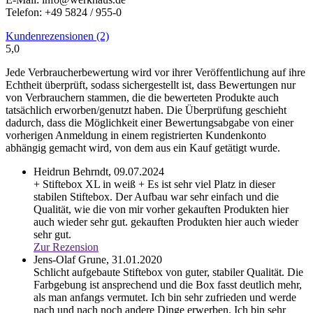
Telefon: +49 5824 / 955-0
Kundenrezensionen (2)
5,0
Jede Verbraucherbewertung wird vor ihrer Veröffentlichung auf ihre
Echtheit überprüft, sodass sichergestellt ist, dass Bewertungen nur
von Verbrauchern stammen, die die bewerteten Produkte auch
tatsächlich erworben/genutzt haben. Die Überprüfung geschieht
dadurch, dass die Möglichkeit einer Bewertungsabgabe von einer
vorherigen Anmeldung in einem registrierten Kundenkonto
abhängig gemacht wird, von dem aus ein Kauf getätigt wurde.
Heidrun Behrndt,
09.07.2024
+ Stiftebox XL in weiß + Es ist sehr viel Platz in dieser
stabilen Stiftebox. Der Aufbau war sehr einfach und die
Qualität, wie die von mir vorher gekauften Produkten hier
auch wieder sehr gut.
gekauften Produkten hier auch wieder
sehr gut.
Zur Rezension
Jens-Olaf Grune,
31.01.2020
Schlicht aufgebaute Stiftebox von guter, stabiler Qualität. Die
Farbgebung ist ansprechend und die Box fasst deutlich mehr,
als man anfangs vermutet. Ich bin sehr zufrieden und werde
nach und nach noch andere Dinge erwerben.
Ich bin sehr