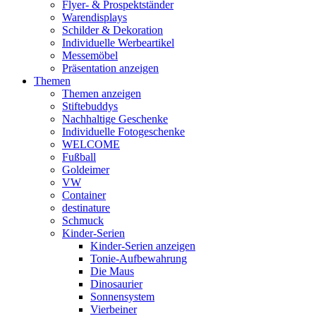
Flyer- & Prospektständer
Warendisplays
Schilder & Dekoration
Individuelle Werbeartikel
Messemöbel
Präsentation anzeigen
Themen
Themen anzeigen
Stiftebuddys
Nachhaltige Geschenke
Individuelle Fotogeschenke
WELCOME
Fußball
Goldeimer
VW
Container
destinature
Schmuck
Kinder-Serien
Kinder-Serien anzeigen
Tonie-Aufbewahrung
Die Maus
Dinosaurier
Sonnensystem
Vierbeiner