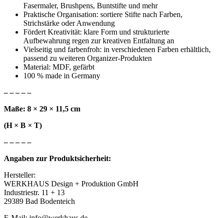
Fasermaler, Brushpens, Buntstifte und mehr
Praktische Organisation: sortiere Stifte nach Farben,
Strichstärke oder Anwendung
Fördert Kreativität: klare Form und strukturierte
Aufbewahrung regen zur kreativen Entfaltung an
Vielseitig und farbenfroh: in verschiedenen Farben erhältlich,
passend zu weiteren Organizer-Produkten
Material: MDF, gefärbt
100 % made in Germany
– – – – –
Maße: 8 × 29 × 11,5 cm
(H × B × T)
– – – – –
Angaben zur Produktsicherheit:
Hersteller:
WERKHAUS Design + Produktion GmbH
Industriestr. 11 + 13
29389 Bad Bodenteich
E-Mail: info@werkhaus.de