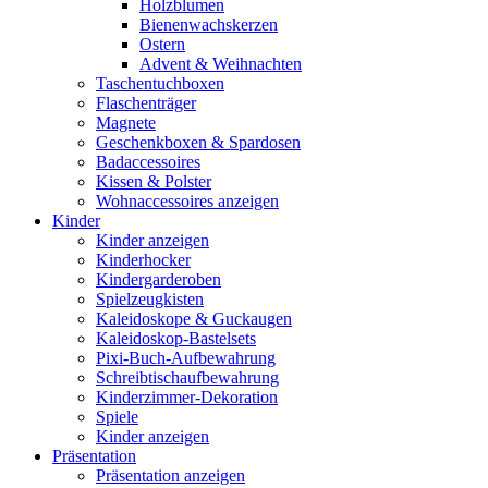
Holzblumen
Bienenwachskerzen
Ostern
Advent & Weihnachten
Taschentuchboxen
Flaschenträger
Magnete
Geschenkboxen & Spardosen
Badaccessoires
Kissen & Polster
Wohnaccessoires anzeigen
Kinder
Kinder anzeigen
Kinderhocker
Kindergarderoben
Spielzeugkisten
Kaleidoskope & Guckaugen
Kaleidoskop-Bastelsets
Pixi-Buch-Aufbewahrung
Schreibtischaufbewahrung
Kinderzimmer-Dekoration
Spiele
Kinder anzeigen
Präsentation
Präsentation anzeigen