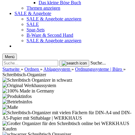
Das kleine Böse Buch
Themen anzeigen
SALE & Angebote
SALE & Angebote anzeigen
SALE
Spar-Sets
B-Ware & Second Hand
SALE & Angebote anzeigen
Menü
Suche...
Startseite
»
Ordnen
»
Ablagesystem
»
Ordnungssysteme | Büro
»
Schreibtisch-Organizer