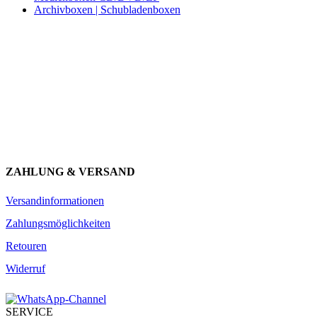
Archivboxen | Schubladenboxen
Newsletter abonnieren und 10 € sparen
Erhalte Neuigkeiten über unsere Produkte, tolle Angebote & Infos
über unser Engagement.
JETZT ANMELDEN
ZAHLUNG & VERSAND
Versandinformationen
Zahlungsmöglichkeiten
Retouren
Widerruf
SERVICE