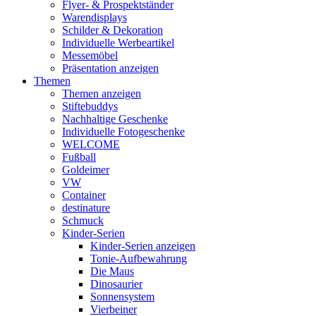
Flyer- & Prospektständer
Warendisplays
Schilder & Dekoration
Individuelle Werbeartikel
Messemöbel
Präsentation anzeigen
Themen
Themen anzeigen
Stiftebuddys
Nachhaltige Geschenke
Individuelle Fotogeschenke
WELCOME
Fußball
Goldeimer
VW
Container
destinature
Schmuck
Kinder-Serien
Kinder-Serien anzeigen
Tonie-Aufbewahrung
Die Maus
Dinosaurier
Sonnensystem
Vierbeiner