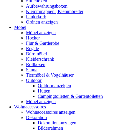
Stifteboxen
Aufbewahrungsboxen
Klemmmappen | Klemmbretter
Papierkorb
Ordnen anzeigen
Möbel
Möbel anzeigen
Hocker
Flur & Garderobe
Regale
Büromöbel
Kleiderschrank
Rollboxen
Sauna
Tiermöbel & Vogelhäuser
Outdoor
Outdoor anzeigen
Hütten
Campingtoiletten & Gartentoiletten
Möbel anzeigen
Wohnaccessoires
Wohnaccessoires anzeigen
Dekoration
Dekoration anzeigen
Bilderrahmen