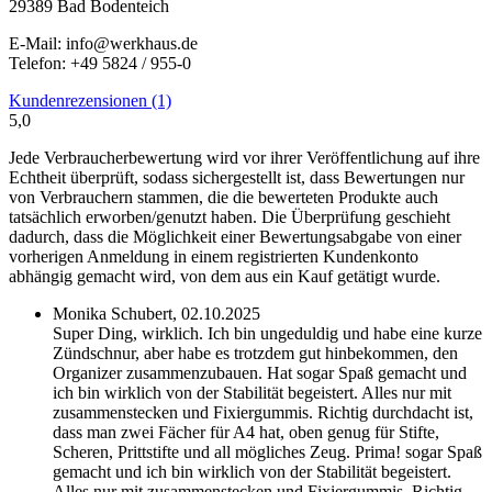
29389 Bad Bodenteich
E-Mail: info@werkhaus.de
Telefon: +49 5824 / 955-0
Kundenrezensionen (1)
5,0
Jede Verbraucherbewertung wird vor ihrer Veröffentlichung auf ihre
Echtheit überprüft, sodass sichergestellt ist, dass Bewertungen nur
von Verbrauchern stammen, die die bewerteten Produkte auch
tatsächlich erworben/genutzt haben. Die Überprüfung geschieht
dadurch, dass die Möglichkeit einer Bewertungsabgabe von einer
vorherigen Anmeldung in einem registrierten Kundenkonto
abhängig gemacht wird, von dem aus ein Kauf getätigt wurde.
Monika Schubert,
02.10.2025
Super Ding, wirklich. Ich bin ungeduldig und habe eine kurze
Zündschnur, aber habe es trotzdem gut hinbekommen, den
Organizer zusammenzubauen. Hat sogar Spaß gemacht und
ich bin wirklich von der Stabilität begeistert. Alles nur mit
zusammenstecken und Fixiergummis. Richtig durchdacht ist,
dass man zwei Fächer für A4 hat, oben genug für Stifte,
Scheren, Prittstifte und all mögliches Zeug. Prima!
sogar Spaß
gemacht und ich bin wirklich von der Stabilität begeistert.
Alles nur mit zusammenstecken und Fixiergummis. Richtig