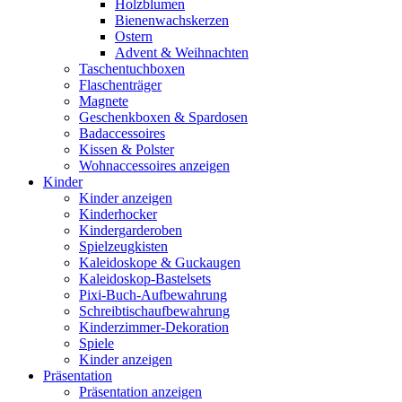
Holzblumen
Bienenwachskerzen
Ostern
Advent & Weihnachten
Taschentuchboxen
Flaschenträger
Magnete
Geschenkboxen & Spardosen
Badaccessoires
Kissen & Polster
Wohnaccessoires anzeigen
Kinder
Kinder anzeigen
Kinderhocker
Kindergarderoben
Spielzeugkisten
Kaleidoskope & Guckaugen
Kaleidoskop-Bastelsets
Pixi-Buch-Aufbewahrung
Schreibtischaufbewahrung
Kinderzimmer-Dekoration
Spiele
Kinder anzeigen
Präsentation
Präsentation anzeigen