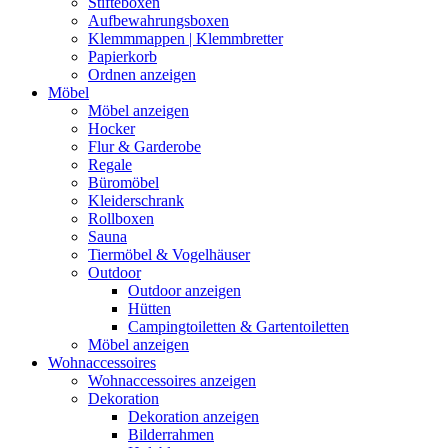
Stifteboxen
Aufbewahrungsboxen
Klemmmappen | Klemmbretter
Papierkorb
Ordnen anzeigen
Möbel
Möbel anzeigen
Hocker
Flur & Garderobe
Regale
Büromöbel
Kleiderschrank
Rollboxen
Sauna
Tiermöbel & Vogelhäuser
Outdoor
Outdoor anzeigen
Hütten
Campingtoiletten & Gartentoiletten
Möbel anzeigen
Wohnaccessoires
Wohnaccessoires anzeigen
Dekoration
Dekoration anzeigen
Bilderrahmen