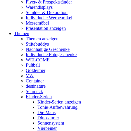
Flyer- & Prospektständer
Warendisplays
Schilder & Dekoration
Individuelle Werbeartikel
Messemöbel
Präsentation anzeigen
Themen
Themen anzeigen
Stiftebuddys
Nachhaltige Geschenke
Individuelle Fotogeschenke
WELCOME
Fußball
Goldeimer
VW
Container
destinature
Schmuck
Kinder-Serien
Kinder-Serien anzeigen
Tonie-Aufbewahrung
Die Maus
Dinosaurier
Sonnensystem
Vierbeiner