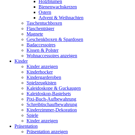
Holzblumen
Bienenwachskerzen
Ostern
Advent & Weihnachten
Taschentuchboxen
Flaschenträger
Magnete
Geschenkboxen & Spardosen
Badaccessoires
Kissen & Polster
Wohnaccessoires anzeigen
Kinder
Kinder anzeigen
Kinderhocker
Kindergarderoben
Spielzeugkisten
Kaleidoskope & Guckaugen
Kaleidoskop-Bastelsets
Pixi-Buch-Aufbewahrung
Schreibtischaufbewahrung
Kinderzimmer-Dekoration
Spiele
Kinder anzeigen
Präsentation
Präsentation anzeigen