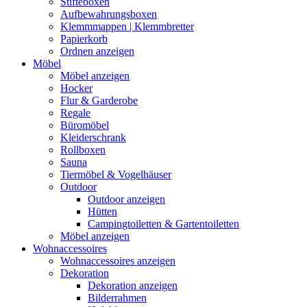
Stifteboxen
Aufbewahrungsboxen
Klemmmappen | Klemmbretter
Papierkorb
Ordnen anzeigen
Möbel
Möbel anzeigen
Hocker
Flur & Garderobe
Regale
Büromöbel
Kleiderschrank
Rollboxen
Sauna
Tiermöbel & Vogelhäuser
Outdoor
Outdoor anzeigen
Hütten
Campingtoiletten & Gartentoiletten
Möbel anzeigen
Wohnaccessoires
Wohnaccessoires anzeigen
Dekoration
Dekoration anzeigen
Bilderrahmen