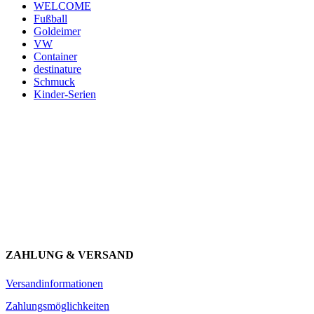
WELCOME
Fußball
Goldeimer
VW
Container
destinature
Schmuck
Kinder-Serien
Newsletter abonnieren und 10 € sparen
Erhalte Neuigkeiten über unsere Produkte, tolle Angebote & Infos
über unser Engagement.
JETZT ANMELDEN
ZAHLUNG & VERSAND
Versandinformationen
Zahlungsmöglichkeiten