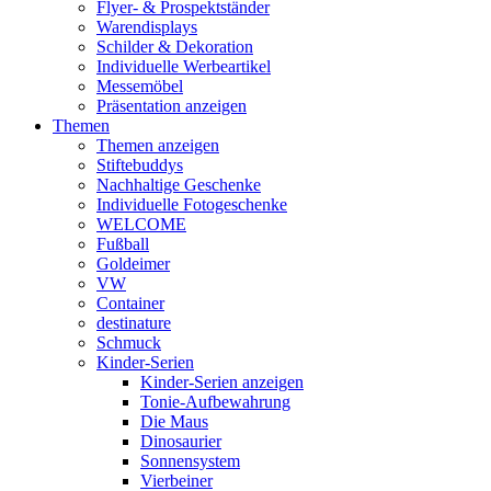
Flyer- & Prospektständer
Warendisplays
Schilder & Dekoration
Individuelle Werbeartikel
Messemöbel
Präsentation anzeigen
Themen
Themen anzeigen
Stiftebuddys
Nachhaltige Geschenke
Individuelle Fotogeschenke
WELCOME
Fußball
Goldeimer
VW
Container
destinature
Schmuck
Kinder-Serien
Kinder-Serien anzeigen
Tonie-Aufbewahrung
Die Maus
Dinosaurier
Sonnensystem
Vierbeiner