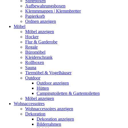
Stifteboxen
Aufbewahrungsboxen
Klemmmappen | Klemmbretter
Papierkorb
Ordnen anzeigen
Möbel
Möbel anzeigen
Hocker
Flur & Garderobe
Regale
Büromöbel
Kleiderschrank
Rollboxen
Sauna
Tiermöbel & Vogelhäuser
Outdoor
Outdoor anzeigen
Hütten
Campingtoiletten & Gartentoiletten
Möbel anzeigen
Wohnaccessoires
Wohnaccessoires anzeigen
Dekoration
Dekoration anzeigen
Bilderrahmen