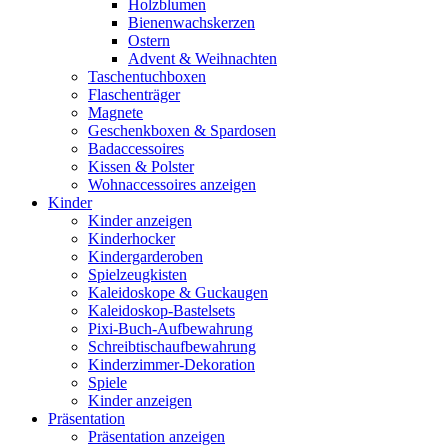
Holzblumen
Bienenwachskerzen
Ostern
Advent & Weihnachten
Taschentuchboxen
Flaschenträger
Magnete
Geschenkboxen & Spardosen
Badaccessoires
Kissen & Polster
Wohnaccessoires anzeigen
Kinder
Kinder anzeigen
Kinderhocker
Kindergarderoben
Spielzeugkisten
Kaleidoskope & Guckaugen
Kaleidoskop-Bastelsets
Pixi-Buch-Aufbewahrung
Schreibtischaufbewahrung
Kinderzimmer-Dekoration
Spiele
Kinder anzeigen
Präsentation
Präsentation anzeigen