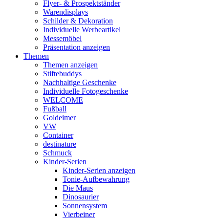
Flyer- & Prospektständer
Warendisplays
Schilder & Dekoration
Individuelle Werbeartikel
Messemöbel
Präsentation anzeigen
Themen
Themen anzeigen
Stiftebuddys
Nachhaltige Geschenke
Individuelle Fotogeschenke
WELCOME
Fußball
Goldeimer
VW
Container
destinature
Schmuck
Kinder-Serien
Kinder-Serien anzeigen
Tonie-Aufbewahrung
Die Maus
Dinosaurier
Sonnensystem
Vierbeiner