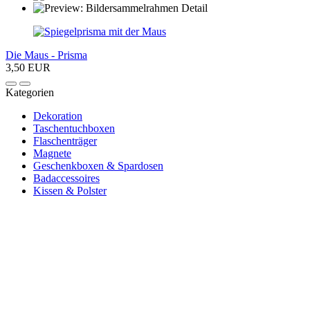
Die Maus - Prisma
3,50 EUR
Kategorien
Dekoration
Taschentuchboxen
Flaschenträger
Magnete
Geschenkboxen & Spardosen
Badaccessoires
Kissen & Polster
Newsletter abonnieren und 10 € sparen
Erhalte Neuigkeiten über unsere Produkte, tolle Angebote & Infos
über unser Engagement.
JETZT ANMELDEN