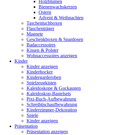
Holzblumen
Bienenwachskerzen
Ostern
Advent & Weihnachten
Taschentuchboxen
Flaschenträger
Magnete
Geschenkboxen & Spardosen
Badaccessoires
Kissen & Polster
Wohnaccessoires anzeigen
Kinder
Kinder anzeigen
Kinderhocker
Kindergarderoben
Spielzeugkisten
Kaleidoskope & Guckaugen
Kaleidoskop-Bastelsets
Pixi-Buch-Aufbewahrung
Schreibtischaufbewahrung
Kinderzimmer-Dekoration
Spiele
Kinder anzeigen
Präsentation
Präsentation anzeigen