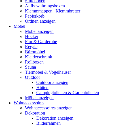
Stifteboxen
Aufbewahrungsboxen
Klemmmappen | Klemmbretter
Papierkorb
Ordnen anzeigen
Möbel
Möbel anzeigen
Hocker
Flur & Garderobe
Regale
Büromöbel
Kleiderschrank
Rollboxen
Sauna
Tiermöbel & Vogelhäuser
Outdoor
Outdoor anzeigen
Hütten
Campingtoiletten & Gartentoiletten
Möbel anzeigen
Wohnaccessoires
Wohnaccessoires anzeigen
Dekoration
Dekoration anzeigen
Bilderrahmen