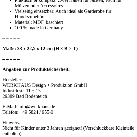
Praktisch & kompakt: Zwei Haken für Jacken, Fach für
Mützen oder Accessoires
Vielseitig einsetzbar: Auch ideal als Garderobe für
Hundezubehör
Material: MDF, kaschiert
100 % made in Germany
– – – – –
Maße: 23 x 22,5 x 12 cm
(H × B × T)
– – – – –
Angaben zur Produktsicherheit:
Hersteller:
WERKHAUS Design + Produktion GmbH
Industriestr. 11 + 13
29389 Bad Bodenteich
E-Mail: info@werkhaus.de
Telefon: +49 5824 / 955-0
Hinweis:
Nicht für Kinder unter 3 Jahren geeignet! (Verschluckbare Kleinteile
enthalten)