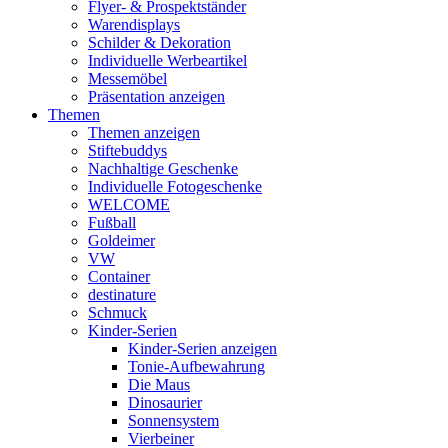
Flyer- & Prospektständer
Warendisplays
Schilder & Dekoration
Individuelle Werbeartikel
Messemöbel
Präsentation anzeigen
Themen
Themen anzeigen
Stiftebuddys
Nachhaltige Geschenke
Individuelle Fotogeschenke
WELCOME
Fußball
Goldeimer
VW
Container
destinature
Schmuck
Kinder-Serien
Kinder-Serien anzeigen
Tonie-Aufbewahrung
Die Maus
Dinosaurier
Sonnensystem
Vierbeiner