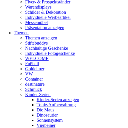
Flyer- & Prospektständer
Warendisplays
Schilder & Dekoration
Individuelle Werbeartikel
Messemöbel
Präsentation anzeigen
Themen
Themen anzeigen
Stiftebuddys
Nachhaltige Geschenke
Individuelle Fotogeschenke
WELCOME
Fußball
Goldeimer
VW
Container
destinature
Schmuck
Kinder-Serien
Kinder-Serien anzeigen
Tonie-Aufbewahrung
Die Maus
Dinosaurier
Sonnensystem
Vierbeiner