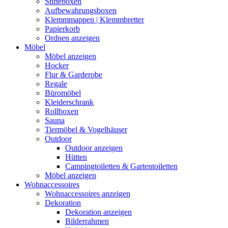
Stifteboxen
Aufbewahrungsboxen
Klemmmappen | Klemmbretter
Papierkorb
Ordnen anzeigen
Möbel
Möbel anzeigen
Hocker
Flur & Garderobe
Regale
Büromöbel
Kleiderschrank
Rollboxen
Sauna
Tiermöbel & Vogelhäuser
Outdoor
Outdoor anzeigen
Hütten
Campingtoiletten & Gartentoiletten
Möbel anzeigen
Wohnaccessoires
Wohnaccessoires anzeigen
Dekoration
Dekoration anzeigen
Bilderrahmen