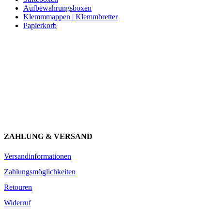
Aufbewahrungsboxen
Klemmmappen | Klemmbretter
Papierkorb
Newsletter abonnieren und 10 € sparen
Erhalte Neuigkeiten über unsere Produkte, tolle Angebote & Infos
über unser Engagement.
JETZT ANMELDEN
ZAHLUNG & VERSAND
Versandinformationen
Zahlungsmöglichkeiten
Retouren
Widerruf