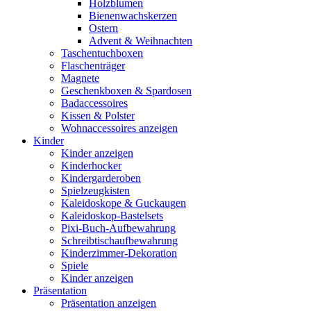
Holzblumen
Bienenwachskerzen
Ostern
Advent & Weihnachten
Taschentuchboxen
Flaschenträger
Magnete
Geschenkboxen & Spardosen
Badaccessoires
Kissen & Polster
Wohnaccessoires anzeigen
Kinder
Kinder anzeigen
Kinderhocker
Kindergarderoben
Spielzeugkisten
Kaleidoskope & Guckaugen
Kaleidoskop-Bastelsets
Pixi-Buch-Aufbewahrung
Schreibtischaufbewahrung
Kinderzimmer-Dekoration
Spiele
Kinder anzeigen
Präsentation
Präsentation anzeigen