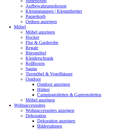
Stifteboxen
Aufbewahrungsboxen
Klemmmappen | Klemmbretter
Papierkorb
Ordnen anzeigen
Möbel
Möbel anzeigen
Hocker
Flur & Garderobe
Regale
Büromöbel
Kleiderschrank
Rollboxen
Sauna
Tiermöbel & Vogelhäuser
Outdoor
Outdoor anzeigen
Hütten
Campingtoiletten & Gartentoiletten
Möbel anzeigen
Wohnaccessoires
Wohnaccessoires anzeigen
Dekoration
Dekoration anzeigen
Bilderrahmen