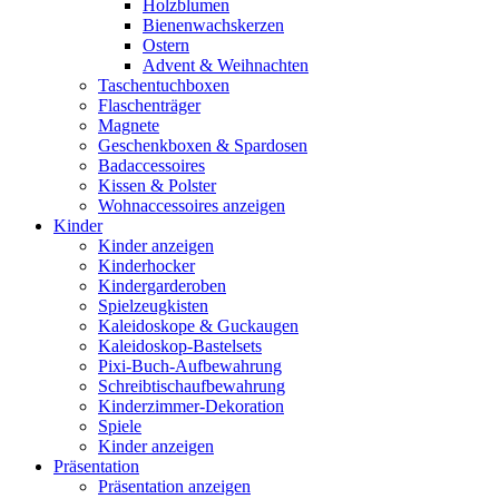
Holzblumen
Bienenwachskerzen
Ostern
Advent & Weihnachten
Taschentuchboxen
Flaschenträger
Magnete
Geschenkboxen & Spardosen
Badaccessoires
Kissen & Polster
Wohnaccessoires anzeigen
Kinder
Kinder anzeigen
Kinderhocker
Kindergarderoben
Spielzeugkisten
Kaleidoskope & Guckaugen
Kaleidoskop-Bastelsets
Pixi-Buch-Aufbewahrung
Schreibtischaufbewahrung
Kinderzimmer-Dekoration
Spiele
Kinder anzeigen
Präsentation
Präsentation anzeigen