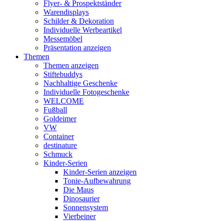
Flyer- & Prospektständer
Warendisplays
Schilder & Dekoration
Individuelle Werbeartikel
Messemöbel
Präsentation anzeigen
Themen
Themen anzeigen
Stiftebuddys
Nachhaltige Geschenke
Individuelle Fotogeschenke
WELCOME
Fußball
Goldeimer
VW
Container
destinature
Schmuck
Kinder-Serien
Kinder-Serien anzeigen
Tonie-Aufbewahrung
Die Maus
Dinosaurier
Sonnensystem
Vierbeiner