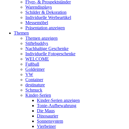
Flyer- & Prospektständer
Warendisplays
Schilder & Dekoration
Individuelle Werbeartikel
Messemöbel
Präsentation anzeigen
Themen
Themen anzeigen
Stiftebuddys
Nachhaltige Geschenke
Individuelle Fotogeschenke
WELCOME
Fußball
Goldeimer
VW
Container
destinature
Schmuck
Kinder-Serien
Kinder-Serien anzeigen
Tonie-Aufbewahrung
Die Maus
Dinosaurier
Sonnensystem
Vierbeiner