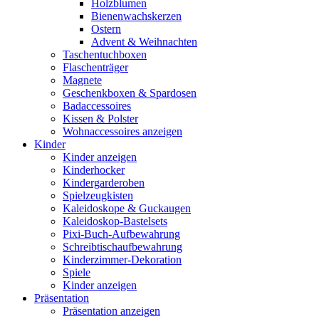
Holzblumen
Bienenwachskerzen
Ostern
Advent & Weihnachten
Taschentuchboxen
Flaschenträger
Magnete
Geschenkboxen & Spardosen
Badaccessoires
Kissen & Polster
Wohnaccessoires anzeigen
Kinder
Kinder anzeigen
Kinderhocker
Kindergarderoben
Spielzeugkisten
Kaleidoskope & Guckaugen
Kaleidoskop-Bastelsets
Pixi-Buch-Aufbewahrung
Schreibtischaufbewahrung
Kinderzimmer-Dekoration
Spiele
Kinder anzeigen
Präsentation
Präsentation anzeigen