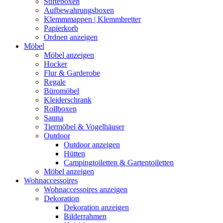
Stifteboxen
Aufbewahrungsboxen
Klemmmappen | Klemmbretter
Papierkorb
Ordnen anzeigen
Möbel
Möbel anzeigen
Hocker
Flur & Garderobe
Regale
Büromöbel
Kleiderschrank
Rollboxen
Sauna
Tiermöbel & Vogelhäuser
Outdoor
Outdoor anzeigen
Hütten
Campingtoiletten & Gartentoiletten
Möbel anzeigen
Wohnaccessoires
Wohnaccessoires anzeigen
Dekoration
Dekoration anzeigen
Bilderrahmen