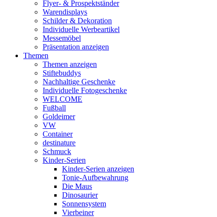
Flyer- & Prospektständer
Warendisplays
Schilder & Dekoration
Individuelle Werbeartikel
Messemöbel
Präsentation anzeigen
Themen
Themen anzeigen
Stiftebuddys
Nachhaltige Geschenke
Individuelle Fotogeschenke
WELCOME
Fußball
Goldeimer
VW
Container
destinature
Schmuck
Kinder-Serien
Kinder-Serien anzeigen
Tonie-Aufbewahrung
Die Maus
Dinosaurier
Sonnensystem
Vierbeiner