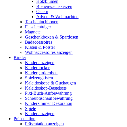
Holzblumen
Bienenwachskerzen
Ostern
Advent & Weihnachten
Taschentuchboxen
Flaschenträger
Magnete
Geschenkboxen & Spardosen
Badaccessoires
Kissen & Polster
Wohnaccessoires anzeigen
Kinder
Kinder anzeigen
Kinderhocker
Kindergarderoben
Spielzeugkisten
Kaleidoskope & Guckaugen
Kaleidoskop-Bastelsets
Pixi-Buch-Aufbewahrung
Schreibtischaufbewahrung
Kinderzimmer-Dekoration
Spiele
Kinder anzeigen
Präsentation
Präsentation anzeigen