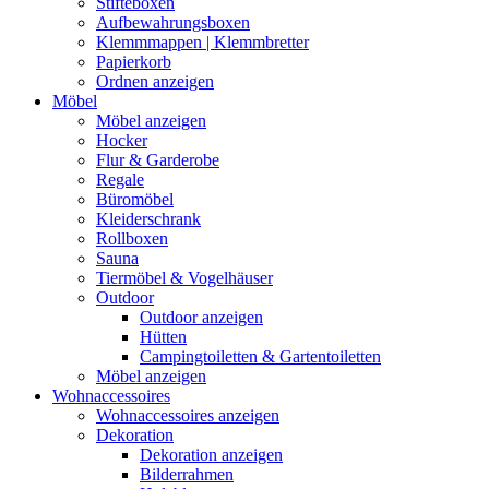
Stifteboxen
Aufbewahrungsboxen
Klemmmappen | Klemmbretter
Papierkorb
Ordnen anzeigen
Möbel
Möbel anzeigen
Hocker
Flur & Garderobe
Regale
Büromöbel
Kleiderschrank
Rollboxen
Sauna
Tiermöbel & Vogelhäuser
Outdoor
Outdoor anzeigen
Hütten
Campingtoiletten & Gartentoiletten
Möbel anzeigen
Wohnaccessoires
Wohnaccessoires anzeigen
Dekoration
Dekoration anzeigen
Bilderrahmen