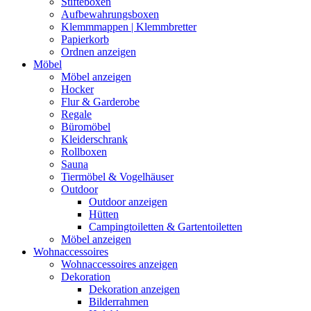
Stifteboxen
Aufbewahrungsboxen
Klemmmappen | Klemmbretter
Papierkorb
Ordnen anzeigen
Möbel
Möbel anzeigen
Hocker
Flur & Garderobe
Regale
Büromöbel
Kleiderschrank
Rollboxen
Sauna
Tiermöbel & Vogelhäuser
Outdoor
Outdoor anzeigen
Hütten
Campingtoiletten & Gartentoiletten
Möbel anzeigen
Wohnaccessoires
Wohnaccessoires anzeigen
Dekoration
Dekoration anzeigen
Bilderrahmen