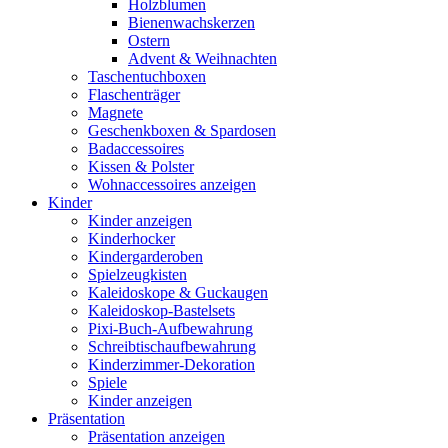
Holzblumen
Bienenwachskerzen
Ostern
Advent & Weihnachten
Taschentuchboxen
Flaschenträger
Magnete
Geschenkboxen & Spardosen
Badaccessoires
Kissen & Polster
Wohnaccessoires anzeigen
Kinder
Kinder anzeigen
Kinderhocker
Kindergarderoben
Spielzeugkisten
Kaleidoskope & Guckaugen
Kaleidoskop-Bastelsets
Pixi-Buch-Aufbewahrung
Schreibtischaufbewahrung
Kinderzimmer-Dekoration
Spiele
Kinder anzeigen
Präsentation
Präsentation anzeigen