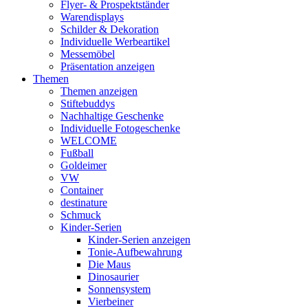
Flyer- & Prospektständer
Warendisplays
Schilder & Dekoration
Individuelle Werbeartikel
Messemöbel
Präsentation anzeigen
Themen
Themen anzeigen
Stiftebuddys
Nachhaltige Geschenke
Individuelle Fotogeschenke
WELCOME
Fußball
Goldeimer
VW
Container
destinature
Schmuck
Kinder-Serien
Kinder-Serien anzeigen
Tonie-Aufbewahrung
Die Maus
Dinosaurier
Sonnensystem
Vierbeiner