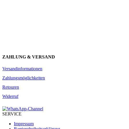
Newsletter abonnieren und 10 € sparen
Erhalte Neuigkeiten über unsere Produkte, tolle Angebote & Infos
über unser Engagement.
JETZT ANMELDEN
ZAHLUNG & VERSAND
Versandinformationen
Zahlungsmöglichkeiten
Retouren
Widerruf
SERVICE
Impressum
Barrierefreiheitserklärung