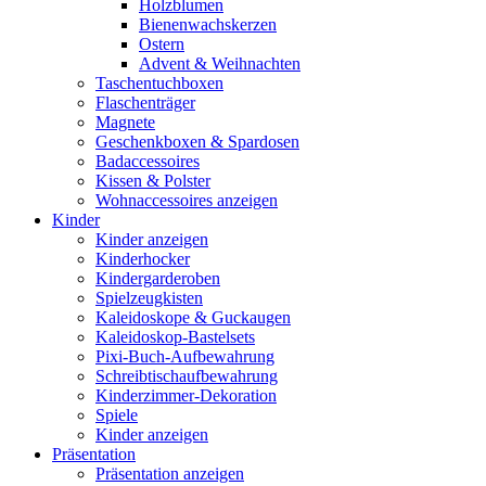
Holzblumen
Bienenwachskerzen
Ostern
Advent & Weihnachten
Taschentuchboxen
Flaschenträger
Magnete
Geschenkboxen & Spardosen
Badaccessoires
Kissen & Polster
Wohnaccessoires anzeigen
Kinder
Kinder anzeigen
Kinderhocker
Kindergarderoben
Spielzeugkisten
Kaleidoskope & Guckaugen
Kaleidoskop-Bastelsets
Pixi-Buch-Aufbewahrung
Schreibtischaufbewahrung
Kinderzimmer-Dekoration
Spiele
Kinder anzeigen
Präsentation
Präsentation anzeigen