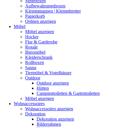
Stifteboxen
Aufbewahrungsboxen
Klemmmappen | Klemmbretter
Papierkorb
Ordnen anzeigen
Möbel
Möbel anzeigen
Hocker
Flur & Garderobe
Regale
Büromöbel
Kleiderschrank
Rollboxen
Sauna
Tiermöbel & Vogelhäuser
Outdoor
Outdoor anzeigen
Hütten
Campingtoiletten & Gartentoiletten
Möbel anzeigen
Wohnaccessoires
Wohnaccessoires anzeigen
Dekoration
Dekoration anzeigen
Bilderrahmen