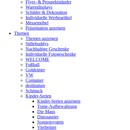
Flyer- & Prospektständer
Warendisplays
Schilder & Dekoration
Individuelle Werbeartikel
Messemöbel
Präsentation anzeigen
Themen
Themen anzeigen
Stiftebuddys
Nachhaltige Geschenke
Individuelle Fotogeschenke
WELCOME
Fußball
Goldeimer
VW
Container
destinature
Schmuck
Kinder-Serien
Kinder-Serien anzeigen
Tonie-Aufbewahrung
Die Maus
Dinosaurier
Sonnensystem
Vierbeiner