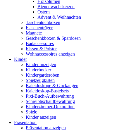
Holzblumen
Bienenwachskerzen
Ostern
Advent & Weihnachten
Taschentuchboxen
Flaschenträger
Magnete
Geschenkboxen & Spardosen
Badaccessoires
Kissen & Polster
Wohnaccessoires anzeigen
Kinder
Kinder anzeigen
Kinderhocker
Kindergarderoben
Spielzeugkisten
Kaleidoskope & Guckaugen
Kaleidoskop-Bastelsets
Pixi-Buch-Aufbewahrung
Schreibtischaufbewahrung
Kinderzimmer-Dekoration
Spiele
Kinder anzeigen
Präsentation
Präsentation anzeigen