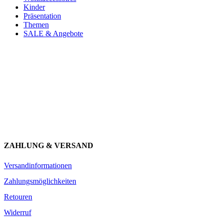
Kinder
Präsentation
Themen
SALE & Angebote
Newsletter abonnieren und 10 € sparen
Erhalte Neuigkeiten über unsere Produkte, tolle Angebote & Infos
über unser Engagement.
JETZT ANMELDEN
ZAHLUNG & VERSAND
Versandinformationen
Zahlungsmöglichkeiten
Retouren
Widerruf