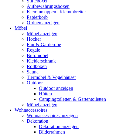
Stifteboxen
Aufbewahrungsboxen
Klemmmappen | Klemmbretter
Papierkorb
Ordnen anzeigen
Möbel
Möbel anzeigen
Hocker
Flur & Garderobe
Regale
Büromöbel
Kleiderschrank
Rollboxen
Sauna
Tiermöbel & Vogelhäuser
Outdoor
Outdoor anzeigen
Hütten
Campingtoiletten & Gartentoiletten
Möbel anzeigen
Wohnaccessoires
Wohnaccessoires anzeigen
Dekoration
Dekoration anzeigen
Bilderrahmen