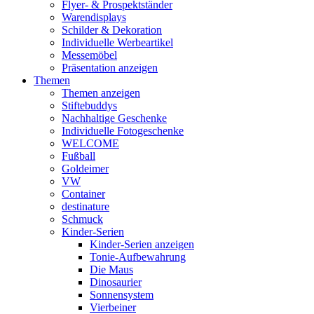
Flyer- & Prospektständer
Warendisplays
Schilder & Dekoration
Individuelle Werbeartikel
Messemöbel
Präsentation anzeigen
Themen
Themen anzeigen
Stiftebuddys
Nachhaltige Geschenke
Individuelle Fotogeschenke
WELCOME
Fußball
Goldeimer
VW
Container
destinature
Schmuck
Kinder-Serien
Kinder-Serien anzeigen
Tonie-Aufbewahrung
Die Maus
Dinosaurier
Sonnensystem
Vierbeiner