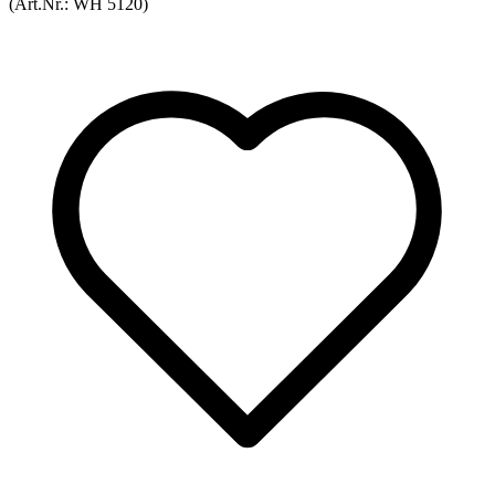
(Art.Nr.:
WH 5120
)