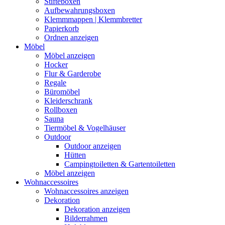
Stifteboxen
Aufbewahrungsboxen
Klemmmappen | Klemmbretter
Papierkorb
Ordnen anzeigen
Möbel
Möbel anzeigen
Hocker
Flur & Garderobe
Regale
Büromöbel
Kleiderschrank
Rollboxen
Sauna
Tiermöbel & Vogelhäuser
Outdoor
Outdoor anzeigen
Hütten
Campingtoiletten & Gartentoiletten
Möbel anzeigen
Wohnaccessoires
Wohnaccessoires anzeigen
Dekoration
Dekoration anzeigen
Bilderrahmen