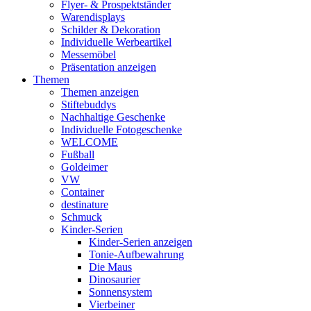
Flyer- & Prospektständer
Warendisplays
Schilder & Dekoration
Individuelle Werbeartikel
Messemöbel
Präsentation anzeigen
Themen
Themen anzeigen
Stiftebuddys
Nachhaltige Geschenke
Individuelle Fotogeschenke
WELCOME
Fußball
Goldeimer
VW
Container
destinature
Schmuck
Kinder-Serien
Kinder-Serien anzeigen
Tonie-Aufbewahrung
Die Maus
Dinosaurier
Sonnensystem
Vierbeiner