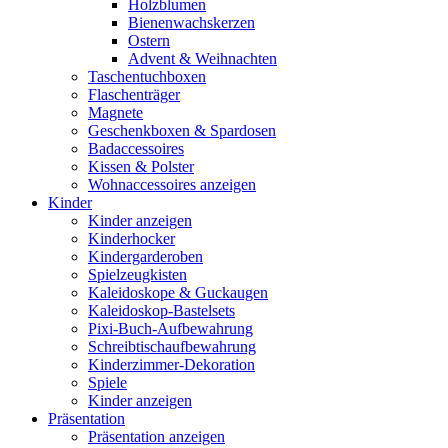
Holzblumen
Bienenwachskerzen
Ostern
Advent & Weihnachten
Taschentuchboxen
Flaschenträger
Magnete
Geschenkboxen & Spardosen
Badaccessoires
Kissen & Polster
Wohnaccessoires anzeigen
Kinder
Kinder anzeigen
Kinderhocker
Kindergarderoben
Spielzeugkisten
Kaleidoskope & Guckaugen
Kaleidoskop-Bastelsets
Pixi-Buch-Aufbewahrung
Schreibtischaufbewahrung
Kinderzimmer-Dekoration
Spiele
Kinder anzeigen
Präsentation
Präsentation anzeigen