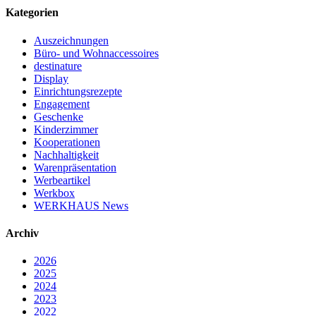
Kategorien
Auszeichnungen
Büro- und Wohnaccessoires
destinature
Display
Einrichtungsrezepte
Engagement
Geschenke
Kinderzimmer
Kooperationen
Nachhaltigkeit
Warenpräsentation
Werbeartikel
Werkbox
WERKHAUS News
Archiv
2026
2025
2024
2023
2022