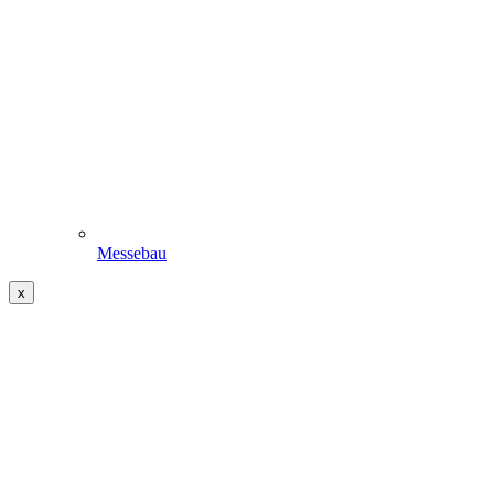
Messebau
x