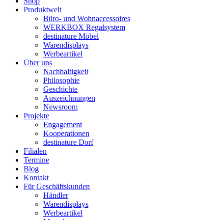
Shop
Produktwelt
Büro- und Wohnaccessoires
WERKBOX Regalsystem
destinature Möbel
Warendisplays
Werbeartikel
Über uns
Nachhaltigkeit
Philosophie
Geschichte
Auszeichnungen
Newsroom
Projekte
Engagement
Kooperationen
destinature Dorf
Filialen
Termine
Blog
Kontakt
Für Geschäftskunden
Händler
Warendisplays
Werbeartikel