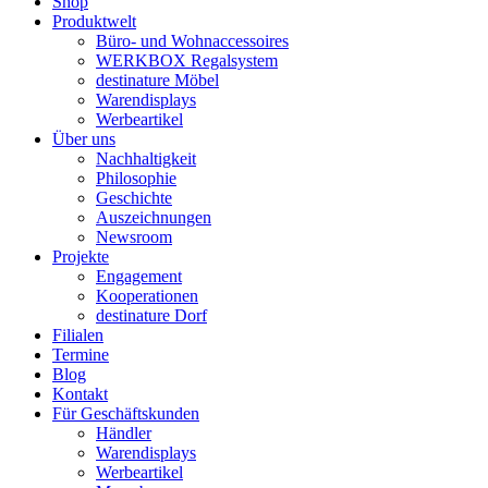
Shop
Produktwelt
Büro- und Wohnaccessoires
WERKBOX Regalsystem
destinature Möbel
Warendisplays
Werbeartikel
Über uns
Nachhaltigkeit
Philosophie
Geschichte
Auszeichnungen
Newsroom
Projekte
Engagement
Kooperationen
destinature Dorf
Filialen
Termine
Blog
Kontakt
Für Geschäftskunden
Händler
Warendisplays
Werbeartikel