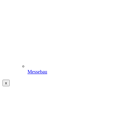
Messebau
x