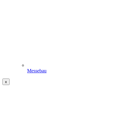
Messebau
x