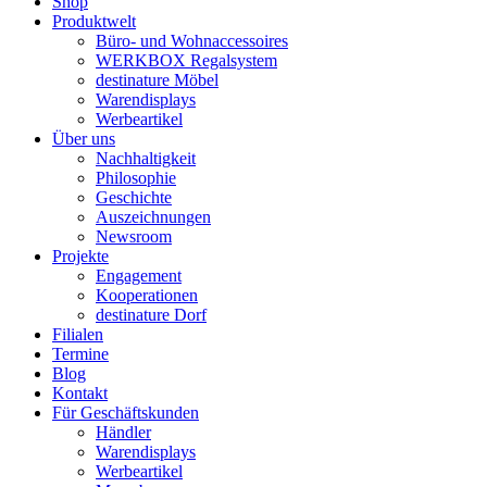
Shop
Produktwelt
Büro- und Wohnaccessoires
WERKBOX Regalsystem
destinature Möbel
Warendisplays
Werbeartikel
Über uns
Nachhaltigkeit
Philosophie
Geschichte
Auszeichnungen
Newsroom
Projekte
Engagement
Kooperationen
destinature Dorf
Filialen
Termine
Blog
Kontakt
Für Geschäftskunden
Händler
Warendisplays
Werbeartikel