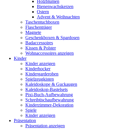
Holzblumen
Bienenwachskerzen
Ostern
Advent & Weihnachten
Taschentuchboxen
Flaschenträger
Magnete
Geschenkboxen & Spardosen
Badaccessoires
Kissen & Polster
Wohnaccessoires anzeigen
Kinder
Kinder anzeigen
Kinderhocker
Kindergarderoben
Spielzeugkisten
Kaleidoskope & Guckaugen
Kaleidoskop-Bastelsets
Pixi-Buch-Aufbewahrung
Schreibtischaufbewahrung
Kinderzimmer-Dekoration
Spiele
Kinder anzeigen
Präsentation
Präsentation anzeigen