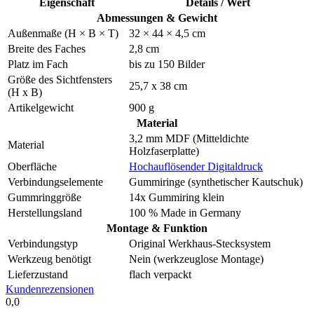
Eigenschaft
Details / Wert
Abmessungen & Gewicht
Außenmaße (H × B × T)
32 × 44 × 4,5 cm
Breite des Faches
2,8 cm
Platz im Fach
bis zu 150 Bilder
Größe des Sichtfensters
25,7 x 38 cm
(H x B)
Artikelgewicht
900 g
Material
3,2 mm MDF (Mitteldichte
Material
Holzfaserplatte)
Oberfläche
Hochauflösender Digitaldruck
Verbindungselemente
Gummiringe (synthetischer Kautschuk)
Gummringgröße
14x Gummiring klein
Herstellungsland
100 % Made in Germany
Montage & Funktion
Verbindungstyp
Original Werkhaus-Stecksystem
Werkzeug benötigt
Nein (werkzeuglose Montage)
Lieferzustand
flach verpackt
Kundenrezensionen
0,0