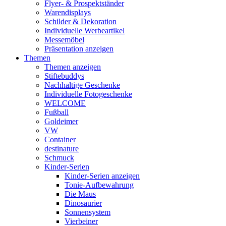
Flyer- & Prospektständer
Warendisplays
Schilder & Dekoration
Individuelle Werbeartikel
Messemöbel
Präsentation anzeigen
Themen
Themen anzeigen
Stiftebuddys
Nachhaltige Geschenke
Individuelle Fotogeschenke
WELCOME
Fußball
Goldeimer
VW
Container
destinature
Schmuck
Kinder-Serien
Kinder-Serien anzeigen
Tonie-Aufbewahrung
Die Maus
Dinosaurier
Sonnensystem
Vierbeiner