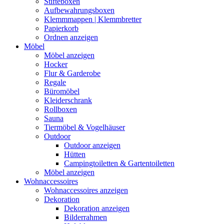
Stifteboxen
Aufbewahrungsboxen
Klemmmappen | Klemmbretter
Papierkorb
Ordnen anzeigen
Möbel
Möbel anzeigen
Hocker
Flur & Garderobe
Regale
Büromöbel
Kleiderschrank
Rollboxen
Sauna
Tiermöbel & Vogelhäuser
Outdoor
Outdoor anzeigen
Hütten
Campingtoiletten & Gartentoiletten
Möbel anzeigen
Wohnaccessoires
Wohnaccessoires anzeigen
Dekoration
Dekoration anzeigen
Bilderrahmen