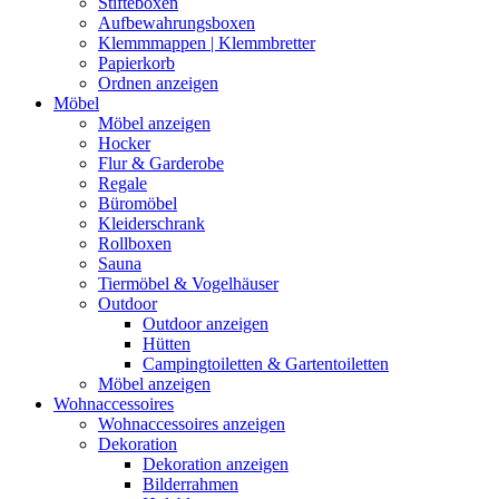
Stifteboxen
Aufbewahrungsboxen
Klemmmappen | Klemmbretter
Papierkorb
Ordnen anzeigen
Möbel
Möbel anzeigen
Hocker
Flur & Garderobe
Regale
Büromöbel
Kleiderschrank
Rollboxen
Sauna
Tiermöbel & Vogelhäuser
Outdoor
Outdoor anzeigen
Hütten
Campingtoiletten & Gartentoiletten
Möbel anzeigen
Wohnaccessoires
Wohnaccessoires anzeigen
Dekoration
Dekoration anzeigen
Bilderrahmen