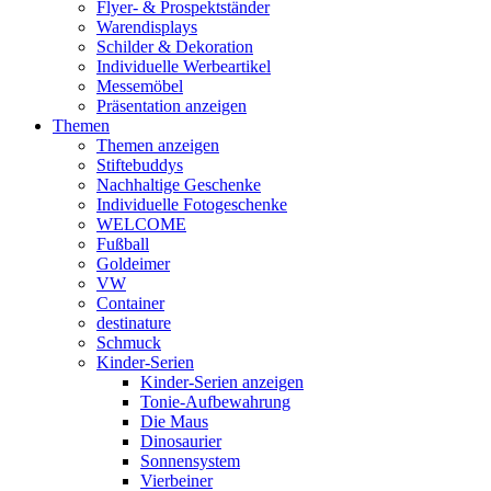
Flyer- & Prospektständer
Warendisplays
Schilder & Dekoration
Individuelle Werbeartikel
Messemöbel
Präsentation anzeigen
Themen
Themen anzeigen
Stiftebuddys
Nachhaltige Geschenke
Individuelle Fotogeschenke
WELCOME
Fußball
Goldeimer
VW
Container
destinature
Schmuck
Kinder-Serien
Kinder-Serien anzeigen
Tonie-Aufbewahrung
Die Maus
Dinosaurier
Sonnensystem
Vierbeiner