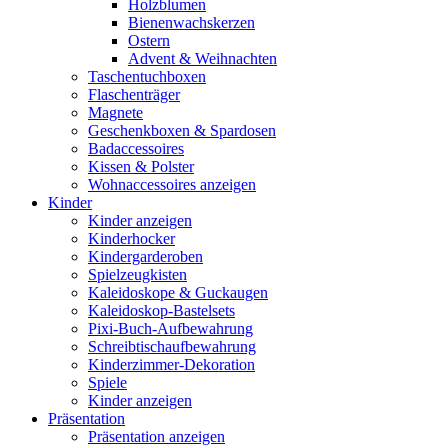
Holzblumen
Bienenwachskerzen
Ostern
Advent & Weihnachten
Taschentuchboxen
Flaschenträger
Magnete
Geschenkboxen & Spardosen
Badaccessoires
Kissen & Polster
Wohnaccessoires anzeigen
Kinder
Kinder anzeigen
Kinderhocker
Kindergarderoben
Spielzeugkisten
Kaleidoskope & Guckaugen
Kaleidoskop-Bastelsets
Pixi-Buch-Aufbewahrung
Schreibtischaufbewahrung
Kinderzimmer-Dekoration
Spiele
Kinder anzeigen
Präsentation
Präsentation anzeigen