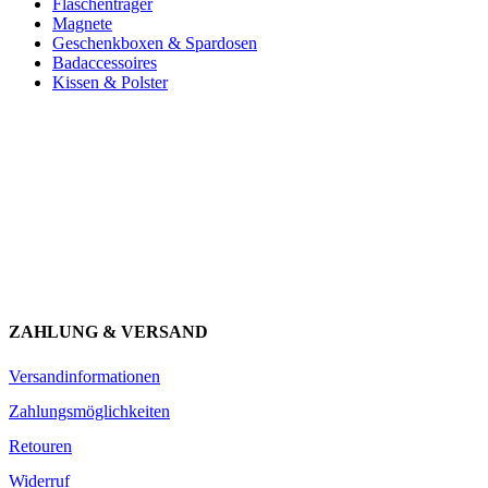
Flaschenträger
Magnete
Geschenkboxen & Spardosen
Badaccessoires
Kissen & Polster
Newsletter abonnieren und 10 € sparen
Erhalte Neuigkeiten über unsere Produkte, tolle Angebote & Infos
über unser Engagement.
JETZT ANMELDEN
ZAHLUNG & VERSAND
Versandinformationen
Zahlungsmöglichkeiten
Retouren
Widerruf