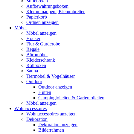
Stifteboxen
Aufbewahrungsboxen
Klemmmappen | Klemmbretter
Papierkorb
Ordnen anzeigen
Möbel
Möbel anzeigen
Hocker
Flur & Garderobe
Regale
Büromöbel
Kleiderschrank
Rollboxen
Sauna
Tiermöbel & Vogelhäuser
Outdoor
Outdoor anzeigen
Hütten
Campingtoiletten & Gartentoiletten
Möbel anzeigen
Wohnaccessoires
Wohnaccessoires anzeigen
Dekoration
Dekoration anzeigen
Bilderrahmen