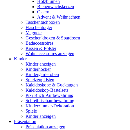
Holzblumen
Bienenwachskerzen
Ostern
Advent & Weihnachten
Taschentuchboxen
Flaschenträger
Magnete
Geschenkboxen & Spardosen
Badaccessoires
Kissen & Polster
Wohnaccessoires anzeigen
Kinder
Kinder anzeigen
Kinderhocker
Kindergarderoben
Spielzeugkisten
Kaleidoskope & Guckaugen
Kaleidoskop-Bastelsets
Pixi-Buch-Aufbewahrung
Schreibtischaufbewahrung
Kinderzimmer-Dekoration
Spiele
Kinder anzeigen
Präsentation
Präsentation anzeigen