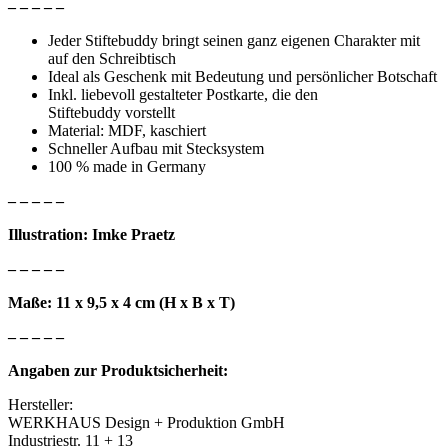
– – – – –
Jeder Stiftebuddy bringt seinen ganz eigenen Charakter mit
auf den Schreibtisch
Ideal als Geschenk mit Bedeutung und persönlicher Botschaft
Inkl. liebevoll gestalteter Postkarte, die den
Stiftebuddy vorstellt
Material: MDF, kaschiert
Schneller Aufbau mit Stecksystem
100 % made in Germany
– – – – –
Illustration: Imke Praetz
– – – – –
Maße:
11 x 9,5 x 4 cm
(H x B x T)
– – – – –
Angaben zur Produktsicherheit:
Hersteller:
WERKHAUS Design + Produktion GmbH
Industriestr. 11 + 13