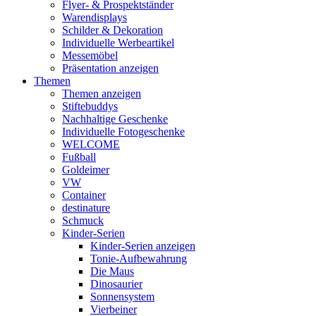
Flyer- & Prospektständer
Warendisplays
Schilder & Dekoration
Individuelle Werbeartikel
Messemöbel
Präsentation anzeigen
Themen
Themen anzeigen
Stiftebuddys
Nachhaltige Geschenke
Individuelle Fotogeschenke
WELCOME
Fußball
Goldeimer
VW
Container
destinature
Schmuck
Kinder-Serien
Kinder-Serien anzeigen
Tonie-Aufbewahrung
Die Maus
Dinosaurier
Sonnensystem
Vierbeiner