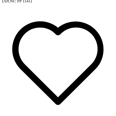
(Art.Nr.:
PP 1141
)