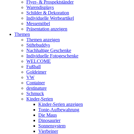
Flyer- & Prospektständer
Warendisplays
Schilder & Dekoration
Individuelle Werbeartikel
Messemöbel
Präsentation anzeigen
Themen
Themen anzeigen
Stiftebuddys
Nachhaltige Geschenke
Individuelle Fotogeschenke
WELCOME
Fußball
Goldeimer
VW
Container
destinature
Schmuck
Kinder-Serien
Kinder-Serien anzeigen
Tonie-Aufbewahrung
Die Maus
Dinosaurier
Sonnensystem
Vierbeiner