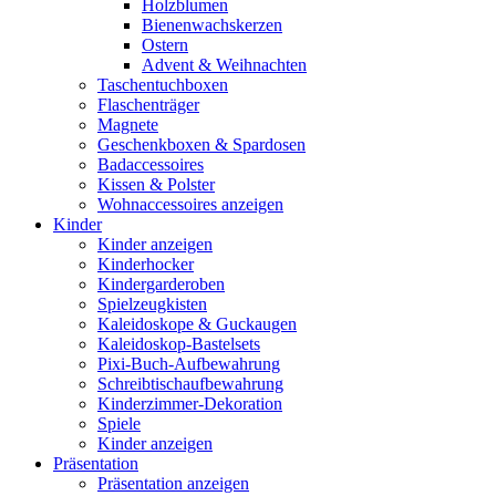
Holzblumen
Bienenwachskerzen
Ostern
Advent & Weihnachten
Taschentuchboxen
Flaschenträger
Magnete
Geschenkboxen & Spardosen
Badaccessoires
Kissen & Polster
Wohnaccessoires anzeigen
Kinder
Kinder anzeigen
Kinderhocker
Kindergarderoben
Spielzeugkisten
Kaleidoskope & Guckaugen
Kaleidoskop-Bastelsets
Pixi-Buch-Aufbewahrung
Schreibtischaufbewahrung
Kinderzimmer-Dekoration
Spiele
Kinder anzeigen
Präsentation
Präsentation anzeigen