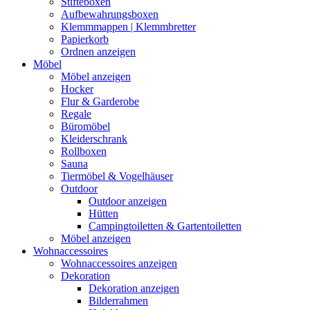
Stifteboxen
Aufbewahrungsboxen
Klemmmappen | Klemmbretter
Papierkorb
Ordnen anzeigen
Möbel
Möbel anzeigen
Hocker
Flur & Garderobe
Regale
Büromöbel
Kleiderschrank
Rollboxen
Sauna
Tiermöbel & Vogelhäuser
Outdoor
Outdoor anzeigen
Hütten
Campingtoiletten & Gartentoiletten
Möbel anzeigen
Wohnaccessoires
Wohnaccessoires anzeigen
Dekoration
Dekoration anzeigen
Bilderrahmen