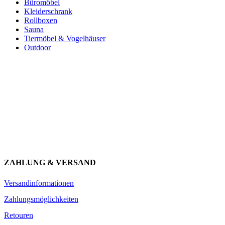
Büromöbel
Kleiderschrank
Rollboxen
Sauna
Tiermöbel & Vogelhäuser
Outdoor
Newsletter abonnieren und 10 € sparen
Erhalte Neuigkeiten über unsere Produkte, tolle Angebote & Infos
über unser Engagement.
JETZT ANMELDEN
ZAHLUNG & VERSAND
Versandinformationen
Zahlungsmöglichkeiten
Retouren