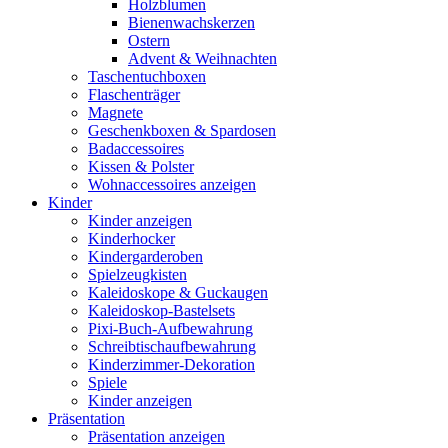
Holzblumen
Bienenwachskerzen
Ostern
Advent & Weihnachten
Taschentuchboxen
Flaschenträger
Magnete
Geschenkboxen & Spardosen
Badaccessoires
Kissen & Polster
Wohnaccessoires anzeigen
Kinder
Kinder anzeigen
Kinderhocker
Kindergarderoben
Spielzeugkisten
Kaleidoskope & Guckaugen
Kaleidoskop-Bastelsets
Pixi-Buch-Aufbewahrung
Schreibtischaufbewahrung
Kinderzimmer-Dekoration
Spiele
Kinder anzeigen
Präsentation
Präsentation anzeigen