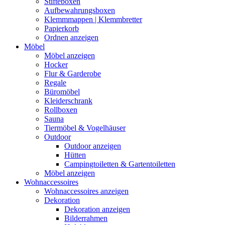
Stifteboxen
Aufbewahrungsboxen
Klemmmappen | Klemmbretter
Papierkorb
Ordnen anzeigen
Möbel
Möbel anzeigen
Hocker
Flur & Garderobe
Regale
Büromöbel
Kleiderschrank
Rollboxen
Sauna
Tiermöbel & Vogelhäuser
Outdoor
Outdoor anzeigen
Hütten
Campingtoiletten & Gartentoiletten
Möbel anzeigen
Wohnaccessoires
Wohnaccessoires anzeigen
Dekoration
Dekoration anzeigen
Bilderrahmen