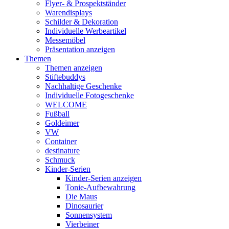
Flyer- & Prospektständer
Warendisplays
Schilder & Dekoration
Individuelle Werbeartikel
Messemöbel
Präsentation anzeigen
Themen
Themen anzeigen
Stiftebuddys
Nachhaltige Geschenke
Individuelle Fotogeschenke
WELCOME
Fußball
Goldeimer
VW
Container
destinature
Schmuck
Kinder-Serien
Kinder-Serien anzeigen
Tonie-Aufbewahrung
Die Maus
Dinosaurier
Sonnensystem
Vierbeiner