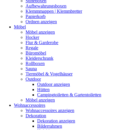
Stifteboxen
Aufbewahrungsboxen
Klemmmappen | Klemmbretter
Papierkorb
Ordnen anzeigen
Möbel
Möbel anzeigen
Hocker
Flur & Garderobe
Regale
Büromöbel
Kleiderschrank
Rollboxen
Sauna
Tiermöbel & Vogelhäuser
Outdoor
Outdoor anzeigen
Hütten
Campingtoiletten & Gartentoiletten
Möbel anzeigen
Wohnaccessoires
Wohnaccessoires anzeigen
Dekoration
Dekoration anzeigen
Bilderrahmen