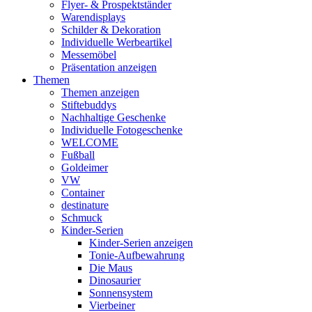
Flyer- & Prospektständer
Warendisplays
Schilder & Dekoration
Individuelle Werbeartikel
Messemöbel
Präsentation anzeigen
Themen
Themen anzeigen
Stiftebuddys
Nachhaltige Geschenke
Individuelle Fotogeschenke
WELCOME
Fußball
Goldeimer
VW
Container
destinature
Schmuck
Kinder-Serien
Kinder-Serien anzeigen
Tonie-Aufbewahrung
Die Maus
Dinosaurier
Sonnensystem
Vierbeiner