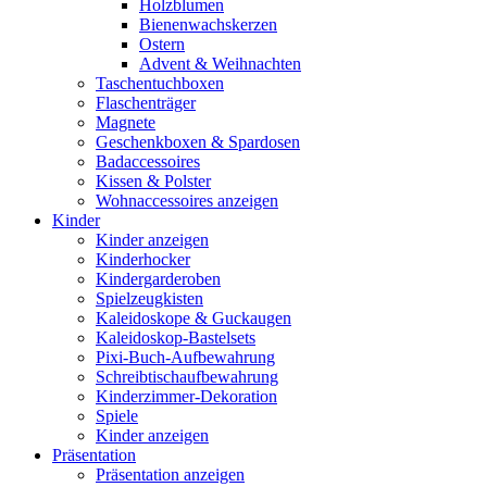
Holzblumen
Bienenwachskerzen
Ostern
Advent & Weihnachten
Taschentuchboxen
Flaschenträger
Magnete
Geschenkboxen & Spardosen
Badaccessoires
Kissen & Polster
Wohnaccessoires anzeigen
Kinder
Kinder anzeigen
Kinderhocker
Kindergarderoben
Spielzeugkisten
Kaleidoskope & Guckaugen
Kaleidoskop-Bastelsets
Pixi-Buch-Aufbewahrung
Schreibtischaufbewahrung
Kinderzimmer-Dekoration
Spiele
Kinder anzeigen
Präsentation
Präsentation anzeigen