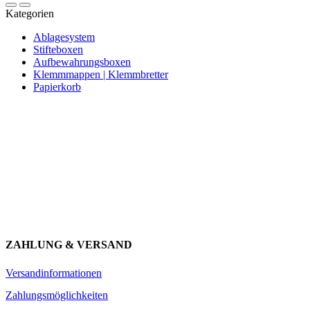
Kategorien
Ablagesystem
Stifteboxen
Aufbewahrungsboxen
Klemmmappen | Klemmbretter
Papierkorb
Newsletter abonnieren und 10 € sparen
Erhalte Neuigkeiten über unsere Produkte, tolle Angebote & Infos
über unser Engagement.
JETZT ANMELDEN
ZAHLUNG & VERSAND
Versandinformationen
Zahlungsmöglichkeiten