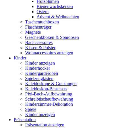
Holzblumen
Bienenwachskerzen
Ostern
Advent & Weihnachten
Taschentuchboxen
Flaschenträger
Magnete
Geschenkboxen & Spardosen
Badaccessoires
Kissen & Polster
Wohnaccessoires anzeigen
Kinder
Kinder anzeigen
Kinderhocker
Kindergarderoben
Spielzeugkisten
Kaleidoskope & Guckaugen
Kaleidoskop-Bastelsets
Pixi-Buch-Aufbewahrung
Schreibtischaufbewahrung
Kinderzimmer-Dekoration
Spiele
Kinder anzeigen
Präsentation
Präsentation anzeigen