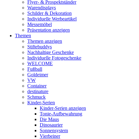
Flyer- & Prospektständer
Warendisplays
Schilder & Dekoration
Individuelle Werbeartikel
Messemöbel
Präsentation anzeigen
Themen
Themen anzeigen
Stiftebuddys
Nachhaltige Geschenke
Individuelle Fotogeschenke
WELCOME
Fußball
Goldeimer
VW
Container
destinature
Schmuck
Kinder-Serien
Kinder-Serien anzeigen
Tonie-Aufbewahrung
Die Maus
Dinosaurier
Sonnensystem
Vierbeiner