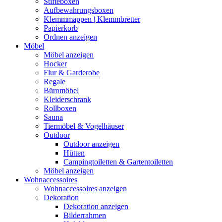
Stifteboxen
Aufbewahrungsboxen
Klemmmappen | Klemmbretter
Papierkorb
Ordnen anzeigen
Möbel
Möbel anzeigen
Hocker
Flur & Garderobe
Regale
Büromöbel
Kleiderschrank
Rollboxen
Sauna
Tiermöbel & Vogelhäuser
Outdoor
Outdoor anzeigen
Hütten
Campingtoiletten & Gartentoiletten
Möbel anzeigen
Wohnaccessoires
Wohnaccessoires anzeigen
Dekoration
Dekoration anzeigen
Bilderrahmen