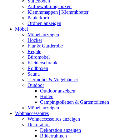
Stifteboxen
Aufbewahrungsboxen
Klemmmappen | Klemmbretter
Papierkorb
Ordnen anzeigen
Möbel
Möbel anzeigen
Hocker
Flur & Garderobe
Regale
Büromöbel
Kleiderschrank
Rollboxen
Sauna
Tiermöbel & Vogelhäuser
Outdoor
Outdoor anzeigen
Hütten
Campingtoiletten & Gartentoiletten
Möbel anzeigen
Wohnaccessoires
Wohnaccessoires anzeigen
Dekoration
Dekoration anzeigen
Bilderrahmen