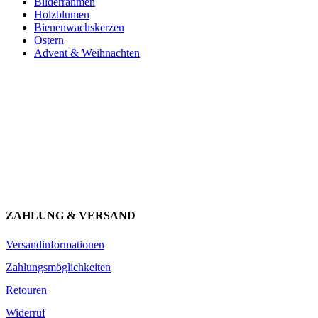
Bilderrahmen
Holzblumen
Bienenwachskerzen
Ostern
Advent & Weihnachten
Newsletter abonnieren und 10 € sparen
Erhalte Neuigkeiten über unsere Produkte, tolle Angebote & Infos
über unser Engagement.
JETZT ANMELDEN
ZAHLUNG & VERSAND
Versandinformationen
Zahlungsmöglichkeiten
Retouren
Widerruf