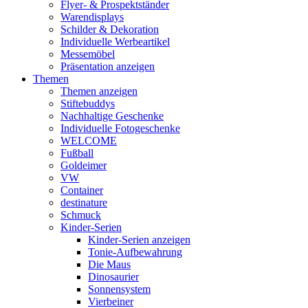
Flyer- & Prospektständer
Warendisplays
Schilder & Dekoration
Individuelle Werbeartikel
Messemöbel
Präsentation anzeigen
Themen
Themen anzeigen
Stiftebuddys
Nachhaltige Geschenke
Individuelle Fotogeschenke
WELCOME
Fußball
Goldeimer
VW
Container
destinature
Schmuck
Kinder-Serien
Kinder-Serien anzeigen
Tonie-Aufbewahrung
Die Maus
Dinosaurier
Sonnensystem
Vierbeiner