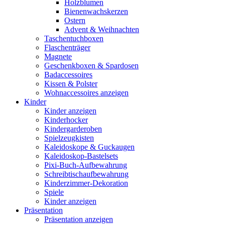
Holzblumen
Bienenwachskerzen
Ostern
Advent & Weihnachten
Taschentuchboxen
Flaschenträger
Magnete
Geschenkboxen & Spardosen
Badaccessoires
Kissen & Polster
Wohnaccessoires anzeigen
Kinder
Kinder anzeigen
Kinderhocker
Kindergarderoben
Spielzeugkisten
Kaleidoskope & Guckaugen
Kaleidoskop-Bastelsets
Pixi-Buch-Aufbewahrung
Schreibtischaufbewahrung
Kinderzimmer-Dekoration
Spiele
Kinder anzeigen
Präsentation
Präsentation anzeigen