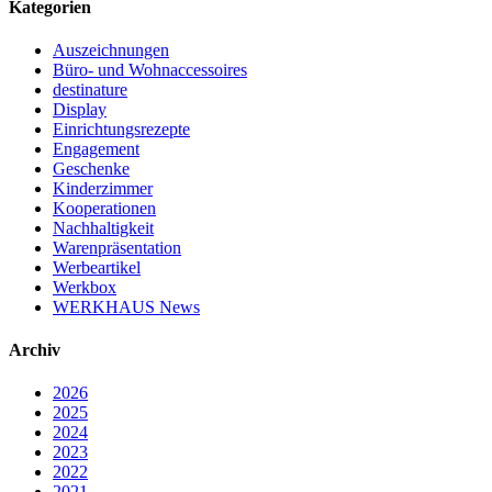
Kategorien
Auszeichnungen
Büro- und Wohnaccessoires
destinature
Display
Einrichtungsrezepte
Engagement
Geschenke
Kinderzimmer
Kooperationen
Nachhaltigkeit
Warenpräsentation
Werbeartikel
Werkbox
WERKHAUS News
Archiv
2026
2025
2024
2023
2022
2021