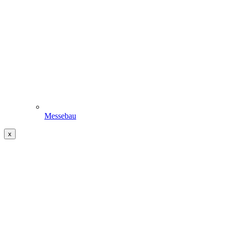
Messebau
x