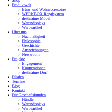
Shop
Produktwelt
Büro- und Wohnaccessoires
WERKBOX Regalsystem
destinature Möbel
Warendisplays
Werbeartikel
Über uns
Nachhaltigkeit
Philosophie
Geschichte
Auszeichnungen
Newsroom
Projekte
Engagement
Kooperationen
destinature Dorf
Filialen
Termine
Blog
Kontakt
Für Geschäftskunden
Händler
Warendisplays
Werbeartikel