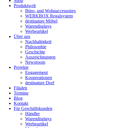
Shop
Produktwelt
Büro- und Wohnaccessoires
WERKBOX Regalsystem
destinature Möbel
Warendisplays
Werbeartikel
Über uns
Nachhaltigkeit
Philosophie
Geschichte
Auszeichnungen
Newsroom
Projekte
Engagement
Kooperationen
destinature Dorf
Filialen
Termine
Blog
Kontakt
Für Geschäftskunden
Händler
Warendisplays
Werbeartikel