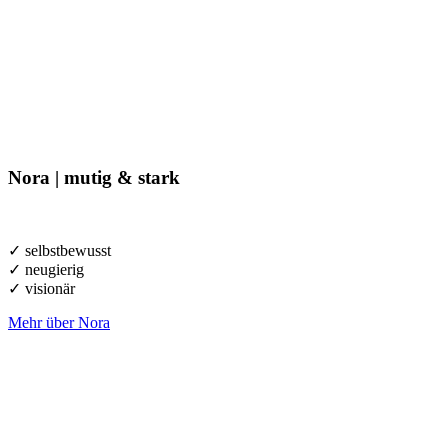
Nora |
m
utig & stark
✓ selbstbewusst
✓ neugierig
✓ visionär
Mehr über Nora