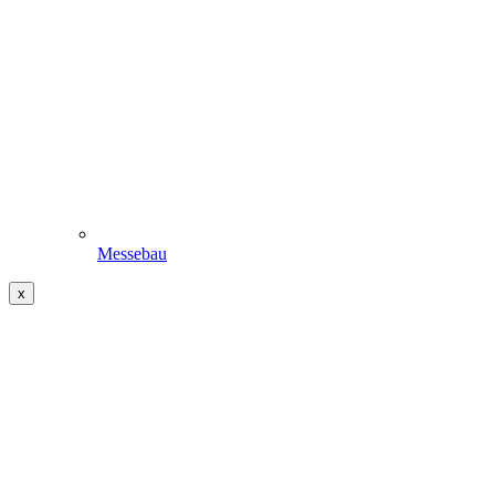
Messebau
x